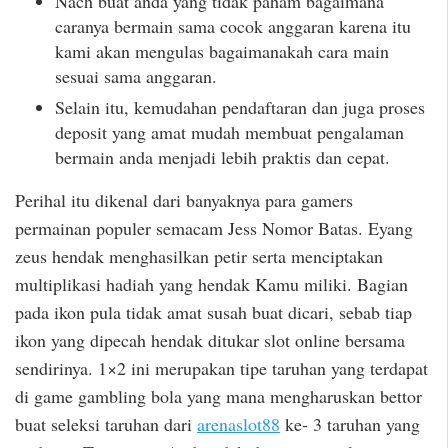
Nach buat anda yang tidak paham bagaimana
caranya bermain sama cocok anggaran karena itu
kami akan mengulas bagaimanakah cara main
sesuai sama anggaran.
Selain itu, kemudahan pendaftaran dan juga proses
deposit yang amat mudah membuat pengalaman
bermain anda menjadi lebih praktis dan cepat.
Perihal itu dikenal dari banyaknya para gamers
permainan populer semacam Jess Nomor Batas. Eyang
zeus hendak menghasilkan petir serta menciptakan
multiplikasi hadiah yang hendak Kamu miliki. Bagian
pada ikon pula tidak amat susah buat dicari, sebab tiap
ikon yang dipecah hendak ditukar slot online bersama
sendirinya. 1×2 ini merupakan tipe taruhan yang terdapat
di game gambling bola yang mana mengharuskan bettor
buat seleksi taruhan dari
arenaslot88
ke- 3 taruhan yang