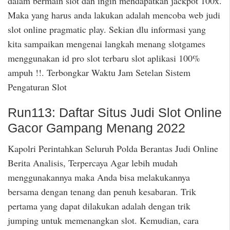
dalam bermain slot dan ingin mendapatkan jackpot 100x.
Maka yang harus anda lakukan adalah mencoba web judi
slot online pragmatic play. Sekian dlu informasi yang
kita sampaikan mengenai langkah menang slotgames
menggunakan id pro slot terbaru slot aplikasi 100%
ampuh !!. Terbongkar Waktu Jam Setelan Sistem
Pengaturan Slot
Run113: Daftar Situs Judi Slot Online
Gacor Gampang Menang 2022
Kapolri Perintahkan Seluruh Polda Berantas Judi Online
Berita Analisis, Terpercaya Agar lebih mudah
menggunakannya maka Anda bisa melakukannya
bersama dengan tenang dan penuh kesabaran. Trik
pertama yang dapat dilakukan adalah dengan trik
jumping untuk memenangkan slot. Kemudian, cara