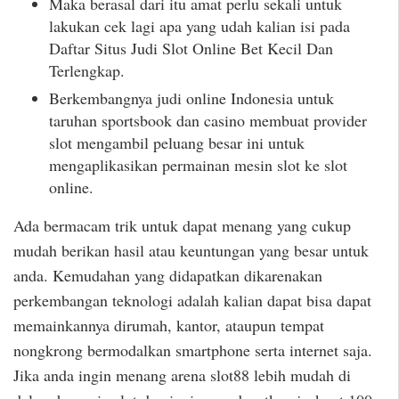
Maka berasal dari itu amat perlu sekali untuk
lakukan cek lagi apa yang udah kalian isi pada
Daftar Situs Judi Slot Online Bet Kecil Dan
Terlengkap.
Berkembangnya judi online Indonesia untuk
taruhan sportsbook dan casino membuat provider
slot mengambil peluang besar ini untuk
mengaplikasikan permainan mesin slot ke slot
online.
Ada bermacam trik untuk dapat menang yang cukup
mudah berikan hasil atau keuntungan yang besar untuk
anda. Kemudahan yang didapatkan dikarenakan
perkembangan teknologi adalah kalian dapat bisa dapat
memainkannya dirumah, kantor, ataupun tempat
nongkrong bermodalkan smartphone serta internet saja.
Jika anda ingin menang arena slot88 lebih mudah di