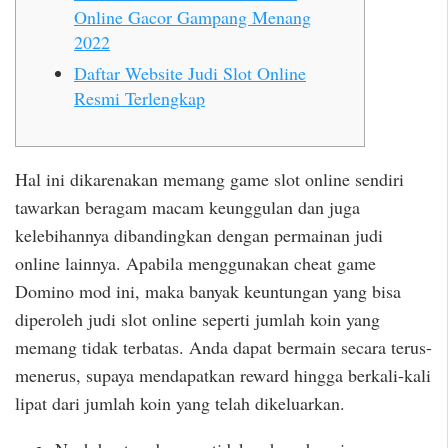
Online Gacor Gampang Menang
2022
Daftar Website Judi Slot Online
Resmi Terlengkap
Hal ini dikarenakan memang game slot online sendiri
tawarkan beragam macam keunggulan dan juga
kelebihannya dibandingkan dengan permainan judi
online lainnya. Apabila menggunakan cheat game
Domino mod ini, maka banyak keuntungan yang bisa
diperoleh judi slot online seperti jumlah koin yang
memang tidak terbatas. Anda dapat bermain secara terus-
menerus, supaya mendapatkan reward hingga berkali-kali
lipat dari jumlah koin yang telah dikeluarkan.