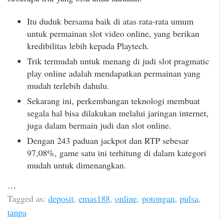
Itu duduk bersama baik di atas rata-rata umum
untuk permainan slot video online, yang berikan
kredibilitas lebih kepada Playtech.
Trik termudah untuk menang di judi slot pragmatic
play online adalah mendapatkan permainan yang
mudah terlebih dahulu.
Sekarang ini, perkembangan teknologi membuat
segala hal bisa dilakukan melalui jaringan internet,
juga dalam bermain judi dan slot online.
Dengan 243 paduan jackpot dan RTP sebesar
97,08%, game satu ini terhitung di dalam kategori
mudah untuk dimenangkan.
…
Tagged as:
deposit
,
emas188
,
online
,
potongan
,
pulsa
,
tanpa