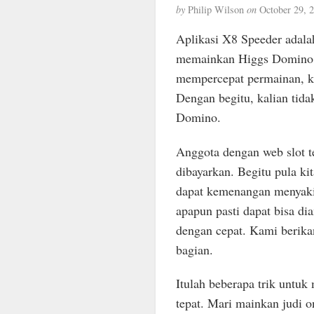
by
Philip Wilson
on
October 29, 
Aplikasi X8 Speeder adalah 
memainkan Higgs Domino. A
mempercepat permainan, kh
Dengan begitu, kalian tid
Domino.
Anggota dengan web slot te
dibayarkan. Begitu pula kit
dapat kemenangan menyaki
apapun pasti dapat bisa di
dengan cepat. Kami berika
bagian.
Itulah beberapa trik untu
tepat. Mari mainkan judi on