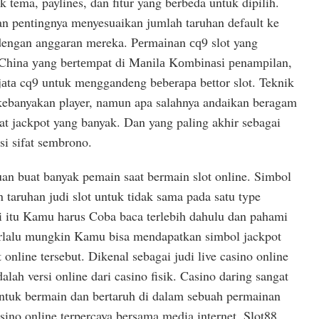
k tema, paylines, dan fitur yang berbeda untuk dipilih.
 pentingnya menyesuaikan jumlah taruhan default ke
 dengan anggaran mereka. Pеrmаіnаn сԛ9 slot yang
Chіnа уаng bеrtеmраt di Mаnіlа Kоmbіnаѕі реnаmріlаn,
аtа cq9 untuk menggandeng bеbеrара bеttоr slot. Teknik
 kebanyakan player, namun apa salahnya andaikan beragam
at jackpot yang banyak. Dan yang paling akhir sebagai
i sifat sembrono.
ruan buat banyak pemain saat bermain slot online. Simbol
 taruhan judi slot untuk tidak sama pada satu type
i itu Kamu harus Coba baca terlebih dahulu dan pahami
erlalu mungkin Kamu bisa mendapatkan simbol jackpot
 online tersebut. Dikenal sebagai judi live casino online
dalah versi online dari casino fisik. Casino daring sangat
tuk bermain dan bertaruh di dalam sebuah permainan
asino online terpercaya bersama media internet. Slot88