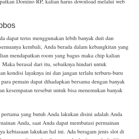
apatkan Domino RP, kalian harus download melalui web
pbos
a dapat terus menggunakan lebih banyak duit dan
semuanya kembali, Anda berada dalam kebangkitan yang
lian mendapatkan room yang bagus maka chip kalian
Maka berasal dari itu, sebaiknya hindari untuk
 kondisi layaknya ini dan jangan terlalu terburu-buru
u, para pemain dapat dihadapkan bersama dengan banyak
kan kesempatan tersebut untuk bisa menemukan banyak
pertama yang butuh Anda lakukan disini adalah Anda
rmainan Anda, saat Anda dapat membatasi permainan
 kebiasaan lakukan hal ini. Ada beragam jenis slot di