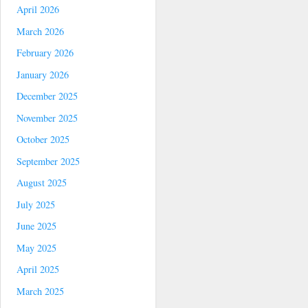
April 2026
March 2026
February 2026
January 2026
December 2025
November 2025
October 2025
September 2025
August 2025
July 2025
June 2025
May 2025
April 2025
March 2025