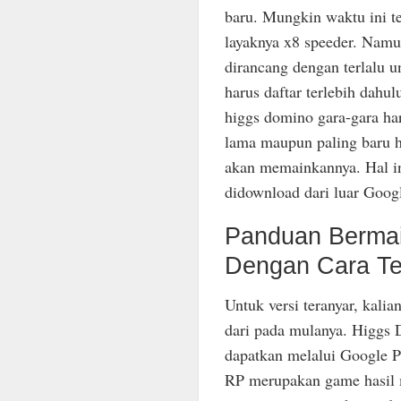
baru. Mungkin waktu ini ter
layaknya x8 speeder. Nam
dirancang dengan terlalu u
harus daftar terlebih dahul
higgs domino gara-gara ha
lama maupun paling baru ha
akan memainkannya. Hal ini
didownload dari luar Googl
Panduan Bermai
Dengan Cara T
Untuk versi teranyar, kali
dari pada mulanya. Higgs 
dapatkan melalui Google Pl
RP merupakan game hasil m