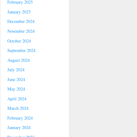
February 2025
January 2025
December 2024
November 2024
October 2024
September 2024
August 2024
July 2024
June 2024
May 2024
April 2024
March 2024
February 2024
January 2024