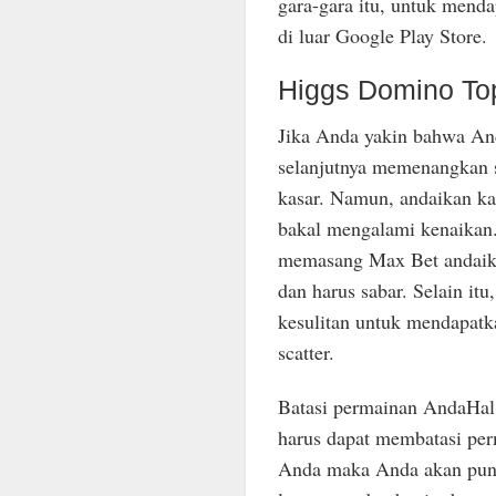
gara-gara itu, untuk mend
di luar Google Play Store.
Higgs Domino To
Jika Anda yakin bahwa And
selanjutnya memenangkan 
kasar. Namun, andaikan ka
bakal mengalami kenaikan. 
memasang Max Bet andaikan
dan harus sabar. Selain it
kesulitan untuk mendapat
scatter.
Batasi permainan AndaHal 
harus dapat membatasi pe
Anda maka Anda akan punya