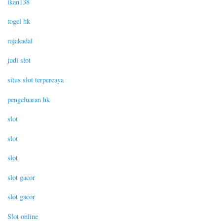
ikan138
togel hk
rajakadal
judi slot
situs slot terpercaya
pengeluaran hk
slot
slot
slot
slot gacor
slot gacor
Slot online