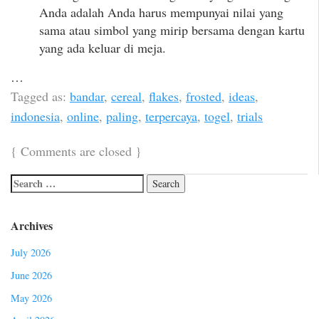
Anda adalah Anda harus mempunyai nilai yang
sama atau simbol yang mirip bersama dengan kartu
yang ada keluar di meja.
…
Tagged as:
bandar
,
cereal
,
flakes
,
frosted
,
ideas
,
indonesia
,
online
,
paling
,
terpercaya
,
togel
,
trials
{
Comments are closed
}
Archives
July 2026
June 2026
May 2026