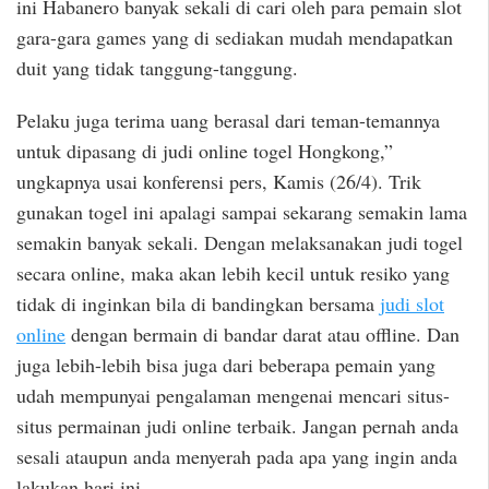
ini Habanero banyak sekali di cari oleh para pemain slot
gara-gara games yang di sediakan mudah mendapatkan
duit yang tidak tanggung-tanggung.
Pelaku juga terima uang berasal dari teman-temannya
untuk dipasang di judi online togel Hongkong,”
ungkapnya usai konferensi pers, Kamis (26/4). Trik
gunakan togel ini apalagi sampai sekarang semakin lama
semakin banyak sekali. Dengan melaksanakan judi togel
secara online, maka akan lebih kecil untuk resiko yang
tidak di inginkan bila di bandingkan bersama
judi slot
online
dengan bermain di bandar darat atau offline. Dan
juga lebih-lebih bisa juga dari beberapa pemain yang
udah mempunyai pengalaman mengenai mencari situs-
situs permainan judi online terbaik. Jangan pernah anda
sesali ataupun anda menyerah pada apa yang ingin anda
lakukan hari ini.