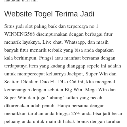
Website Togel Terima Jadi
Situs judi slot paling baik dan terpercaya no 1
WINNING568 disempurnakan dengan berbagai fitur
menarik layaknya, Live chat, Whatsapp, dan masih
banyak fitur menarik terbaik yang bisa anda dapatkan
kala berhimpun. Fungsi atau manfaat bersama dengan
terdapatnya item yang kadang dianggap sepele ini adalah
untuk mempercepat keluarnya Jackpot, Super Win dan
Scatter. Didalam Duo FU DUo Cai ini, kita mengenal
kemenangan dengan sebutan Big Win, Mega Win dan
Super Win dan juga ‘tabung’ kalian yang pecah
dikarenakan udah penuh. Hanya bersama dengan
menaikkan taruhan anda hingga 25% anda bisa jadi besar
peluang anda untuk main di babak bonus dengan taruhan