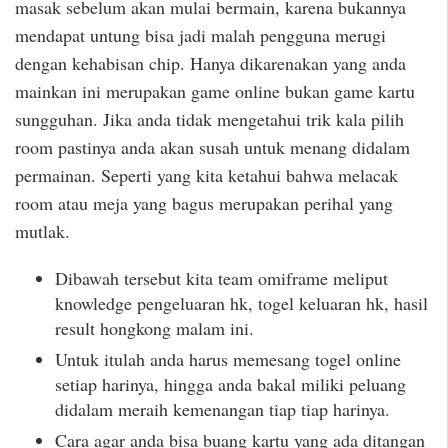
masak sebelum akan mulai bermain, karena bukannya
mendapat untung bisa jadi malah pengguna merugi
dengan kehabisan chip. Hanya dikarenakan yang anda
mainkan ini merupakan game online bukan game kartu
sungguhan. Jika anda tidak mengetahui trik kala pilih
room pastinya anda akan susah untuk menang didalam
permainan. Seperti yang kita ketahui bahwa melacak
room atau meja yang bagus merupakan perihal yang
mutlak.
Dibawah tersebut kita team omiframe meliput
knowledge pengeluaran hk, togel keluaran hk, hasil
result hongkong malam ini.
Untuk itulah anda harus memesang togel online
setiap harinya, hingga anda bakal miliki peluang
didalam meraih kemenangan tiap tiap harinya.
Cara agar anda bisa buang kartu yang ada ditangan