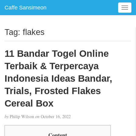
Caffe Sansimeon
T
o
g
g
Tag:
flakes
l
e
n
11 Bandar Togel Online
a
v
Terbaik & Terpercaya
i
g
Indonesia Ideas Bandar,
a
Trials, Frosted Flakes
t
i
Cereal Box
o
n
by
Philip Wilson
on
October 16, 2022
Content