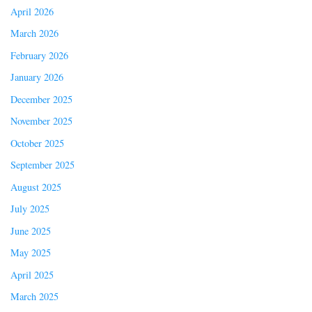
April 2026
March 2026
February 2026
January 2026
December 2025
November 2025
October 2025
September 2025
August 2025
July 2025
June 2025
May 2025
April 2025
March 2025