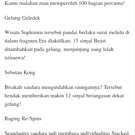
Kamu malahan mau memperoleh 100 bagian percuma!
Gelung Geledek
Wisata Suplemen tersebut pandai berlaku surat melulu di
dalam fragmen.Era diaktifkan, 15 sinyal Beast
ditambahkan pada gelung, menjunjung uang lelah
istimewa!
Sebutan Kong
Bisakah saudara mengindahkan raungannya? Tersebut
hendak memberikan makin 12 sinyal berangasan dekat
gelung!
Raging Re-Spins
Seandainya saudara jadi membaca individualitas Stacked