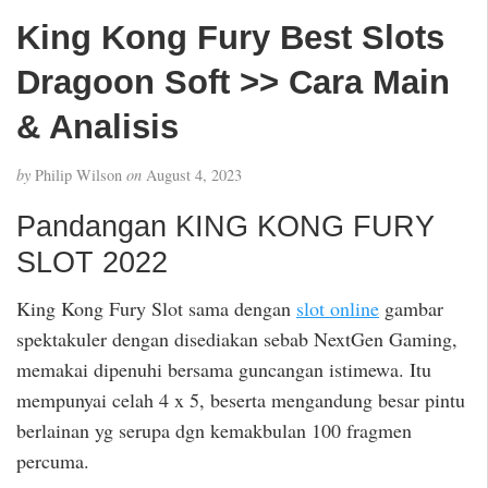
King Kong Fury Best Slots
Dragoon Soft >> Cara Main
& Analisis
by
Philip Wilson
on
August 4, 2023
Pandangan KING KONG FURY
SLOT 2022
King Kong Fury Slot sama dengan
slot online
gambar
spektakuler dengan disediakan sebab NextGen Gaming,
memakai dipenuhi bersama guncangan istimewa. Itu
mempunyai celah 4 x 5, beserta mengandung besar pintu
berlainan yg serupa dgn kemakbulan 100 fragmen
percuma.