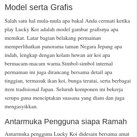
Model serta Grafis
Salah satu hal mula-mula apa bakal Anda cermati ketika
play Lucky Koi adalah model gambar grafisnya apa
memikat. Latar bagian belakang permainan
memperlihatkan panorama taman Negara Jepang apa
indah, lengkap dengan kolam hewan air koi apa
bermacam-macam warna.Simbol-simbol internal
permainan ini juga dirancang bersama detail apa
tinggian, termasuk ikan koi, bunga teratai, serta berbagai
item tradisional Japan. Seluruh komponen ini bekerja
serupa guna menciptakan suasana yang diam dan juga
mengasyikkan.
Antarmuka Pengguna siapa Ramah
Antarmuka pengguna Lucky Koi didesain bersama amat