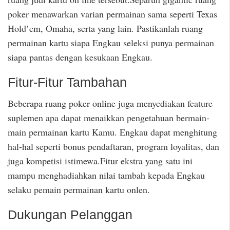
poker menawarkan varian permainan sama seperti Texas
Hold’em, Omaha, serta yang lain. Pastikanlah ruang
permainan kartu siapa Engkau seleksi punya permainan
siapa pantas dengan kesukaan Engkau.
Fitur-Fitur Tambahan
Beberapa ruang poker online juga menyediakan feature
suplemen apa dapat menaikkan pengetahuan bermain-
main permainan kartu Kamu. Engkau dapat menghitung
hal-hal seperti bonus pendaftaran, program loyalitas, dan
juga kompetisi istimewa.Fitur ekstra yang satu ini
mampu menghadiahkan nilai tambah kepada Engkau
selaku pemain permainan kartu onlen.
Dukungan Pelanggan