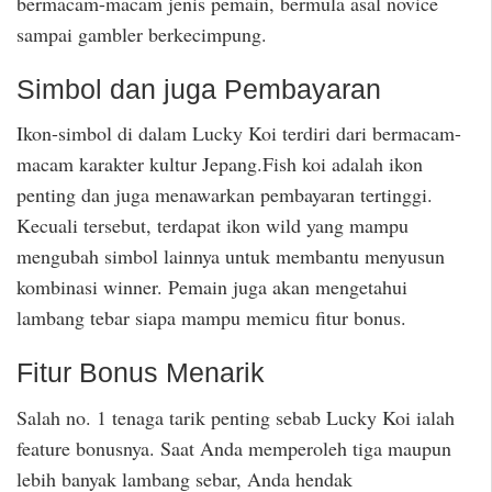
bermacam-macam jenis pemain, bermula asal novice
sampai gambler berkecimpung.
Simbol dan juga Pembayaran
Ikon-simbol di dalam Lucky Koi terdiri dari bermacam-
macam karakter kultur Jepang.Fish koi adalah ikon
penting dan juga menawarkan pembayaran tertinggi.
Kecuali tersebut, terdapat ikon wild yang mampu
mengubah simbol lainnya untuk membantu menyusun
kombinasi winner. Pemain juga akan mengetahui
lambang tebar siapa mampu memicu fitur bonus.
Fitur Bonus Menarik
Salah no. 1 tenaga tarik penting sebab Lucky Koi ialah
feature bonusnya. Saat Anda memperoleh tiga maupun
lebih banyak lambang sebar, Anda hendak