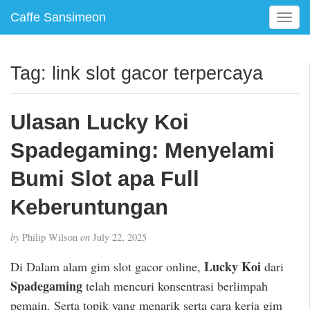
Caffe Sansimeon
T
o
g
g
Tag:
link slot gacor terpercaya
l
e
n
Ulasan Lucky Koi
a
v
Spadegaming: Menyelami
i
g
Bumi Slot apa Full
a
Keberuntungan
t
i
o
by
Philip Wilson
on
July 22, 2025
n
Lucky Koi
Di Dalam alam gim slot gacor online,
dari
Spadegaming
telah mencuri konsentrasi berlimpah
pemain. Serta topik yang menarik serta cara kerja gim