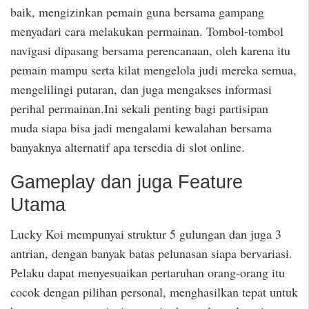
baik, mengizinkan pemain guna bersama gampang
menyadari cara melakukan permainan. Tombol-tombol
navigasi dipasang bersama perencanaan, oleh karena itu
pemain mampu serta kilat mengelola judi mereka semua,
mengelilingi putaran, dan juga mengakses informasi
perihal permainan.Ini sekali penting bagi partisipan
muda siapa bisa jadi mengalami kewalahan bersama
banyaknya alternatif apa tersedia di slot online.
Gameplay dan juga Feature
Utama
Lucky Koi mempunyai struktur 5 gulungan dan juga 3
antrian, dengan banyak batas pelunasan siapa bervariasi.
Pelaku dapat menyesuaikan pertaruhan orang-orang itu
cocok dengan pilihan personal, menghasilkan tepat untuk