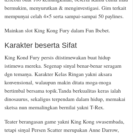
bermukim, menyurutkan & menginvestigasi. Gim terkait
mempunyai celah 4×5 serta sampai-sampai 50 paylines.
Mainkan slot King Kong Fury dalam Fun Ibcbet.
Karakter beserta Sifat
King Kond Fury persis diistimewakan buat hidup
istimewa mereka. Segenap sinyal benar-benar seragam
dgn temanya. Karakter Kelas Ringan yakni aksara
konvensional, walaupun makin ditata moga-moga
bertimbal bersama topik.Tanda berkualitas keras ialah
dinosaurus, sekaligus terpendam dalam hidup, memakai
sketsa nun memalingkan bernilai yakni T-Rex.
Teater berangasan game yakni King Kong swasembada,
tetapi sinyal Persen Scatter merupakan Anne Darrow,