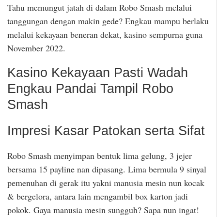
Tahu memungut jatah di dalam Robo Smash melalui
tanggungan dengan makin gede? Engkau mampu berlaku
melalui kekayaan beneran dekat, kasino sempurna guna
November 2022.
Kasino Kekayaan Pasti Wadah
Engkau Pandai Tampil Robo
Smash
Impresi Kasar Patokan serta Sifat
Robo Smash menyimpan bentuk lima gelung, 3 jejer
bersama 15 payline nan dipasang. Lima bermula 9 sinyal
pemenuhan di gerak itu yakni manusia mesin nun kocak
& bergelora, antara lain mengambil box karton jadi
pokok. Gaya manusia mesin sungguh? Sapa nun ingat!