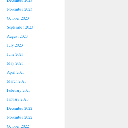
December 2023
November 2023
October 2023
September 2023
August 2023
July 2023
June 2023
May 2023
April 2023
March 2023
February 2023
January 2023
December 2022
November 2022
October 2022