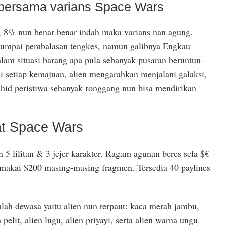
ersama varians Space Wars
 8% nun benar-benar indah maka varians nan agung.
umpai pembalasan tengkes, namun galibnya Engkau
lam situasi barang apa pula sebanyak pusaran beruntun-
i setiap kemajuan, alien mengarahkan menjalani galaksi,
hid peristiwa sebanyak ronggang nun bisa mendirikan
at Space Wars
5 lilitan & 3 jejer karakter. Ragam agunan beres sela $€
makai $200 masing-masing fragmen. Tersedia 40 paylines
lah dewasa yaitu alien nun terpaut: kaca merah jambu,
 pelit, alien lugu, alien priyayi, serta alien warna ungu.