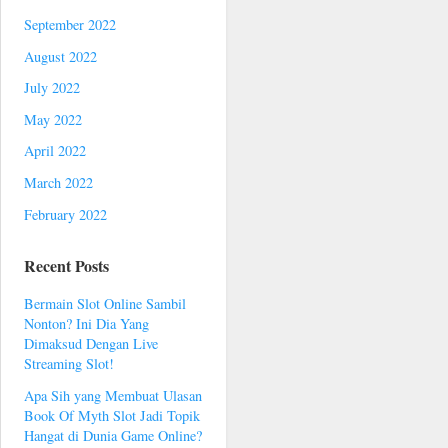
September 2022
August 2022
July 2022
May 2022
April 2022
March 2022
February 2022
Recent Posts
Bermain Slot Online Sambil
Nonton? Ini Dia Yang
Dimaksud Dengan Live
Streaming Slot!
Apa Sih yang Membuat Ulasan
Book Of Myth Slot Jadi Topik
Hangat di Dunia Game Online?