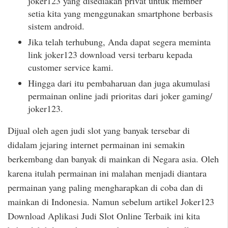
joker123 yang disediakan privat untuk member
setia kita yang menggunakan smartphone berbasis
sistem android.
Jika telah terhubung, Anda dapat segera meminta
link joker123 download versi terbaru kepada
customer service kami.
Hingga dari itu pembaharuan dan juga akumulasi
permainan online jadi prioritas dari joker gaming/
joker123.
Dijual oleh agen judi slot yang banyak tersebar di
didalam jejaring internet permainan ini semakin
berkembang dan banyak di mainkan di Negara asia. Oleh
karena itulah permainan ini malahan menjadi diantara
permainan yang paling mengharapkan di coba dan di
mainkan di Indonesia. Namun sebelum artikel Joker123
Download Aplikasi Judi Slot Online Terbaik ini kita