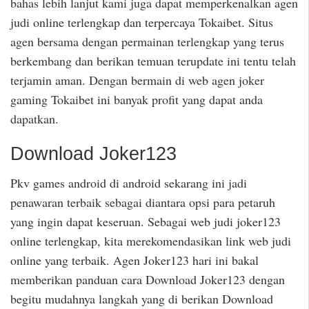
bahas lebih lanjut kami juga dapat memperkenalkan agen
judi online terlengkap dan terpercaya Tokaibet. Situs
agen bersama dengan permainan terlengkap yang terus
berkembang dan berikan temuan terupdate ini tentu telah
terjamin aman. Dengan bermain di web agen joker
gaming Tokaibet ini banyak profit yang dapat anda
dapatkan.
Download Joker123
Pkv games android di android sekarang ini jadi
penawaran terbaik sebagai diantara opsi para petaruh
yang ingin dapat keseruan. Sebagai web judi joker123
online terlengkap, kita merekomendasikan link web judi
online yang terbaik. Agen Joker123 hari ini bakal
memberikan panduan cara Download Joker123 dengan
begitu mudahnya langkah yang di berikan Download