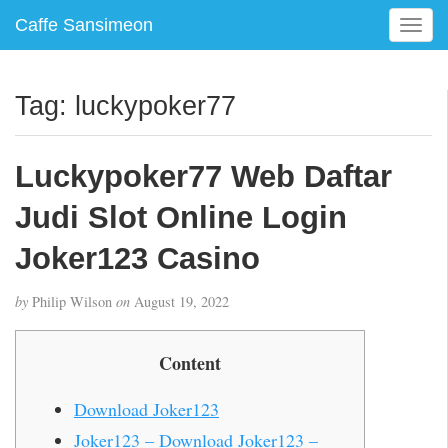
Caffe Sansimeon
T
o
g
g
Tag:
luckypoker77
l
e
n
Luckypoker77 Web Daftar
a
v
Judi Slot Online Login
i
g
Joker123 Casino
a
t
by
Philip Wilson
on
August 19, 2022
i
o
n
Content
Download Joker123
Joker123 – Download Joker123 –