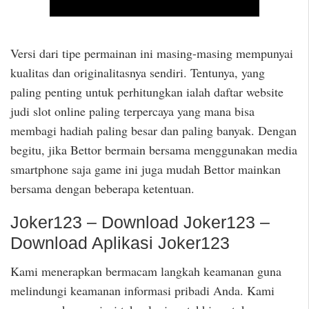
Versi dari tipe permainan ini masing-masing mempunyai
kualitas dan originalitasnya sendiri. Tentunya, yang
paling penting untuk perhitungkan ialah daftar website
judi slot online paling terpercaya yang mana bisa
membagi hadiah paling besar dan paling banyak. Dengan
begitu, jika Bettor bermain bersama menggunakan media
smartphone saja game ini juga mudah Bettor mainkan
bersama dengan beberapa ketentuan.
Joker123 – Download Joker123 –
Download Aplikasi Joker123
Kami menerapkan bermacam langkah keamanan guna
melindungi keamanan informasi pribadi Anda. Kami