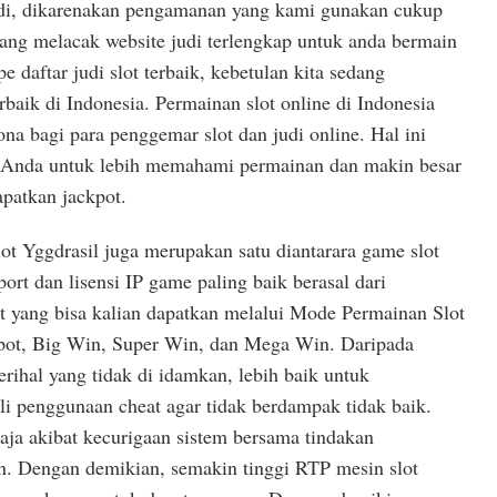
i, dikarenakan pengamanan yang kami gunakan cukup
dang melacak website judi terlengkap untuk anda bermain
 daftar judi slot terbaik, kebetulan kita sedang
baik di Indonesia. Permainan slot online di Indonesia
na bagi para penggemar slot dan judi online. Hal ini
 Anda untuk lebih memahami permainan dan makin besar
patkan jackpot.
ot Yggdrasil juga merupakan satu diantarara game slot
ort dan lisensi IP game paling baik berasal dari
ot yang bisa kalian dapatkan melalui Mode Permainan Slot
ackpot, Big Win, Super Win, dan Mega Win. Daripada
rihal yang tidak di idamkan, lebih baik untuk
 penggunaan cheat agar tidak berdampak tidak baik.
 saja akibat kecurigaan sistem bersama tindakan
n. Dengan demikian, semakin tinggi RTP mesin slot