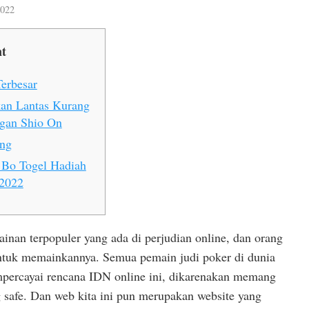
2022
t
Terbesar
kan Lantas Kurang
ngan Shio On
ong
r Bo Togel Hadiah
 2022
inan terpopuler yang ada di perjudian online, dan orang
ntuk memainkannya. Semua pemain judi poker di dunia
percayai rencana IDN online ini, dikarenakan memang
safe. Dan web kita ini pun merupakan website yang