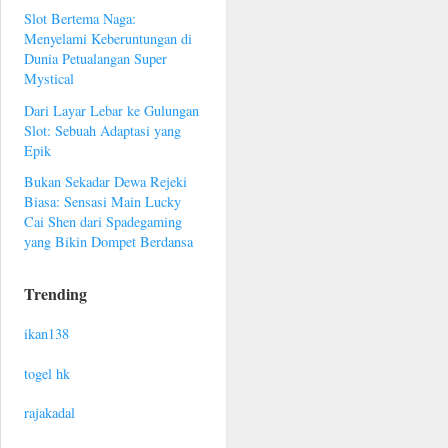
Slot Bertema Naga:
Menyelami Keberuntungan di
Dunia Petualangan Super
Mystical
Dari Layar Lebar ke Gulungan
Slot: Sebuah Adaptasi yang
Epik
Bukan Sekadar Dewa Rejeki
Biasa: Sensasi Main Lucky
Cai Shen dari Spadegaming
yang Bikin Dompet Berdansa
Trending
ikan138
togel hk
rajakadal