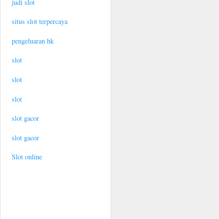
judi slot
situs slot terpercaya
pengeluaran hk
slot
slot
slot
slot gacor
slot gacor
Slot online