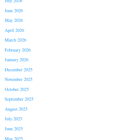
July 2026
June 2026
May 2026
April 2026
March 2026
February 2026
January 2026
December 2025
November 2025
October 2025
September 2025
August 2025
July 2025
June 2025
May 2025