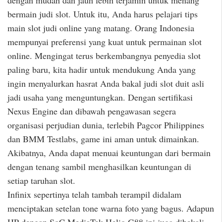
dengan mudah dan jauh lebih terjamin untuk menang
bermain judi slot. Untuk itu, Anda harus pelajari tips
main slot judi online yang matang. Orang Indonesia
mempunyai preferensi yang kuat untuk permainan slot
online. Mengingat terus berkembangnya penyedia slot
paling baru, kita hadir untuk mendukung Anda yang
ingin menyalurkan hasrat Anda bakal judi slot duit asli
jadi usaha yang menguntungkan. Dengan sertifikasi
Nexus Engine dan dibawah pengawasan segera
organisasi perjudian dunia, terlebih Pagcor Philippines
dan BMM Testlabs, game ini aman untuk dimainkan.
Akibatnya, Anda dapat menuai keuntungan dari bermain
dengan tenang sambil menghasilkan keuntungan di
setiap taruhan slot.
Infinix sepertinya telah tambah terampil didalam
menciptakan setelan tone warna foto yang bagus. Adapun