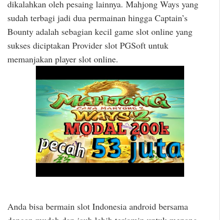
dikalahkan oleh pesaing lainnya. Mahjong Ways yang
sudah terbagi jadi dua permainan hingga Captain’s
Bounty adalah sebagian kecil game slot online yang
sukses diciptakan Provider slot PGSoft untuk
memanjakan player slot online.
Anda bisa bermain slot Indonesia android bersama