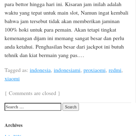
para bettor hingga hari ini. Kisaran jam inilah adalah
waktu yang tepat untuk main slot, Namun ingat kembali
bahwa jam tersebut tidak akan memberikan jaminan
100% hoki untuk para pemain. Akan tetapi tingkat
kemenangan dijam ini memang sangat besar dan perlu
anda ketahui. Penghasilan besar dari jackpot ini butuh
tehnik dan kiat bermain yang pas.…
Tagged as:
indonesia
,
indonesiami
,
proxiaomi
,
redmi
,
xiaomi
{
Comments are closed
}
Archives