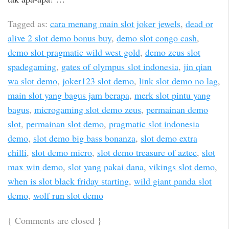
Tagged as:
cara menang main slot joker jewels
,
dead or
alive 2 slot demo bonus buy
,
demo slot congo cash
,
demo slot pragmatic wild west gold
,
demo zeus slot
spadegaming
,
gates of olympus slot indonesia
,
jin qian
wa slot demo
,
joker123 slot demo
,
link slot demo no lag
,
main slot yang bagus jam berapa
,
merk slot pintu yang
bagus
,
microgaming slot demo zeus
,
permainan demo
slot
,
permainan slot demo
,
pragmatic slot indonesia
demo
,
slot demo big bass bonanza
,
slot demo extra
chilli
,
slot demo micro
,
slot demo treasure of aztec
,
slot
max win demo
,
slot yang pakai dana
,
vikings slot demo
,
when is slot black friday starting
,
wild giant panda slot
demo
,
wolf run slot demo
{
Comments are closed
}