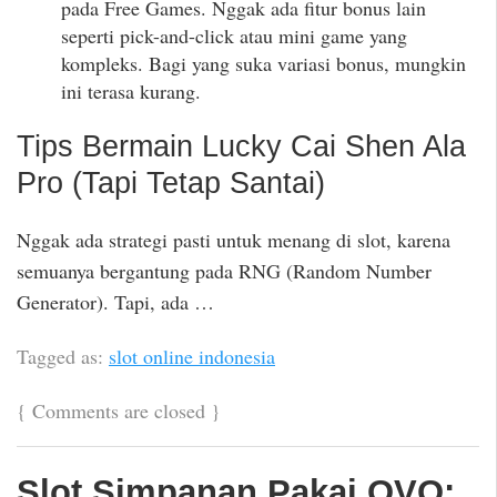
pada Free Games. Nggak ada fitur bonus lain
seperti pick-and-click atau mini game yang
kompleks. Bagi yang suka variasi bonus, mungkin
ini terasa kurang.
Tips Bermain Lucky Cai Shen Ala
Pro (Tapi Tetap Santai)
Nggak ada strategi pasti untuk menang di slot, karena
semuanya bergantung pada RNG (Random Number
Generator). Tapi, ada …
Tagged as:
slot online indonesia
{
Comments are closed
}
Slot Simpanan Pakai OVO: