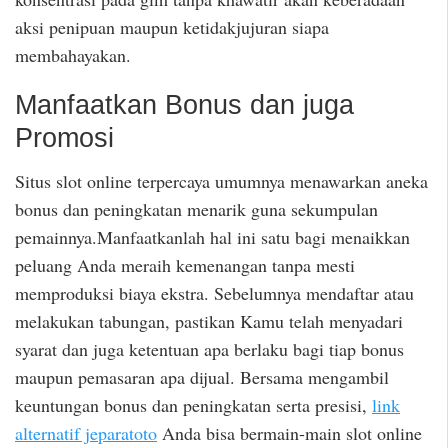
aksi penipuan maupun ketidakjujuran siapa
membahayakan.
Manfaatkan Bonus dan juga
Promosi
Situs slot online terpercaya umumnya menawarkan aneka
bonus dan peningkatan menarik guna sekumpulan
pemainnya.Manfaatkanlah hal ini satu bagi menaikkan
peluang Anda meraih kemenangan tanpa mesti
memproduksi biaya ekstra. Sebelumnya mendaftar atau
melakukan tabungan, pastikan Kamu telah menyadari
syarat dan juga ketentuan apa berlaku bagi tiap bonus
maupun pemasaran apa dijual. Bersama mengambil
keuntungan bonus dan peningkatan serta presisi,
link
alternatif jeparatoto
Anda bisa bermain-main slot online