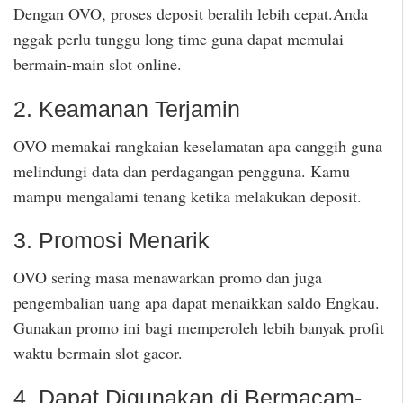
Dengan OVO, proses deposit beralih lebih cepat.Anda
nggak perlu tunggu long time guna dapat memulai
bermain-main slot online.
2. Keamanan Terjamin
OVO memakai rangkaian keselamatan apa canggih guna
melindungi data dan perdagangan pengguna. Kamu
mampu mengalami tenang ketika melakukan deposit.
3. Promosi Menarik
OVO sering masa menawarkan promo dan juga
pengembalian uang apa dapat menaikkan saldo Engkau.
Gunakan promo ini bagi memperoleh lebih banyak profit
waktu bermain slot gacor.
4. Dapat Digunakan di Bermacam-