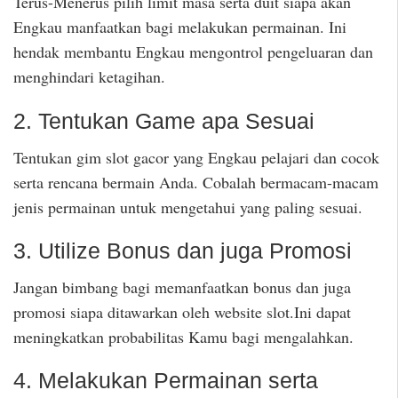
Terus-Menerus pilih limit masa serta duit siapa akan
Engkau manfaatkan bagi melakukan permainan. Ini
hendak membantu Engkau mengontrol pengeluaran dan
menghindari ketagihan.
2. Tentukan Game apa Sesuai
Tentukan gim slot gacor yang Engkau pelajari dan cocok
serta rencana bermain Anda. Cobalah bermacam-macam
jenis permainan untuk mengetahui yang paling sesuai.
3. Utilize Bonus dan juga Promosi
Jangan bimbang bagi memanfaatkan bonus dan juga
promosi siapa ditawarkan oleh website slot.Ini dapat
meningkatkan probabilitas Kamu bagi mengalahkan.
4. Melakukan Permainan serta