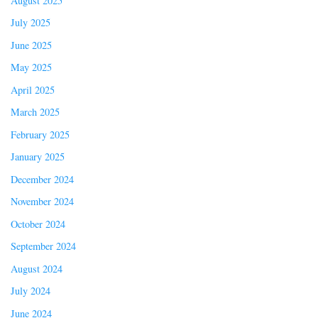
August 2025
July 2025
June 2025
May 2025
April 2025
March 2025
February 2025
January 2025
December 2024
November 2024
October 2024
September 2024
August 2024
July 2024
June 2024