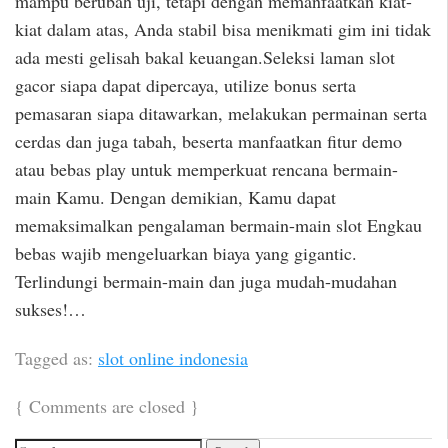
mampu berubah uji, tetapi dengan memanfaatkan kiat-
kiat dalam atas, Anda stabil bisa menikmati gim ini tidak
ada mesti gelisah bakal keuangan.Seleksi laman slot
gacor siapa dapat dipercaya, utilize bonus serta
pemasaran siapa ditawarkan, melakukan permainan serta
cerdas dan juga tabah, beserta manfaatkan fitur demo
atau bebas play untuk memperkuat rencana bermain-
main Kamu. Dengan demikian, Kamu dapat
memaksimalkan pengalaman bermain-main slot Engkau
bebas wajib mengeluarkan biaya yang gigantic.
Terlindungi bermain-main dan juga mudah-mudahan
sukses!…
Tagged as:
slot online indonesia
{
Comments are closed
}