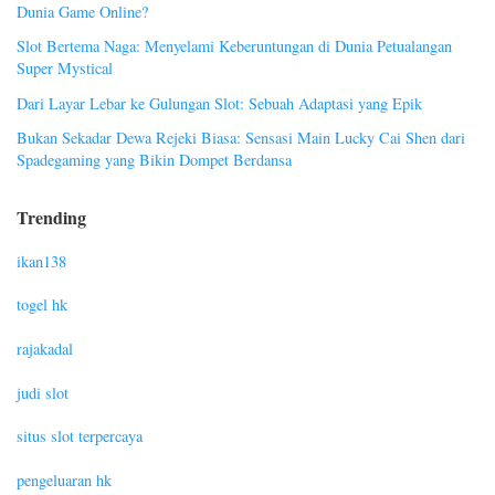
Dunia Game Online?
Slot Bertema Naga: Menyelami Keberuntungan di Dunia Petualangan
Super Mystical
Dari Layar Lebar ke Gulungan Slot: Sebuah Adaptasi yang Epik
Bukan Sekadar Dewa Rejeki Biasa: Sensasi Main Lucky Cai Shen dari
Spadegaming yang Bikin Dompet Berdansa
Trending
ikan138
togel hk
rajakadal
judi slot
situs slot terpercaya
pengeluaran hk