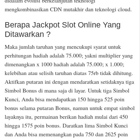
didalam evolusi berkelanjutan teknologi
mengkombinasikan CDN mutakhir dan teknologi cloud.
Berapa Jackpot Slot Online Yang
Ditawarkan ?
Maka jumlah taruhan yang mencukupi syarat untuk
perhitungan hadiah adalah 75.000; yakni multiplier yang
dimenangkan x 1000 hadiah adalah 75.000; x 1.000;
kelebihan atau selisih taruhan diatas 75rb tidak dihitung.
Aktifkan putaran ini dengan mendaratkan setidaknya tiga
Simbol Bonus di mana saja di layar. Untuk tiga Simbol
Kunci, Anda bisa mendapatkan 150 hingga 525 poin
bonus selama putaran Bonus, namun untuk empat simbol
layaknya itu, permainan berikan hadiah mulai dari 450
hingga 1575 poin bonus. Daratkan lima Simbol Kunci
dan Anda bisa memenangkan pada 750 dan 2625 poin