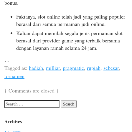
bonus.
Faktanya, slot online telah jadi yang paling populer
berasal dari semua permainan judi online.
Kalian dapat memilah segala jenis permainan slot
berasal dari provider game yang terbaik bersama
dengan layanan ramah selama 24 jam.
…
Tagged as:
hadiah
,
milliar
,
pragmatic
,
rupiah
,
sebesar
,
tornamen
{
Comments are closed
}
Archives