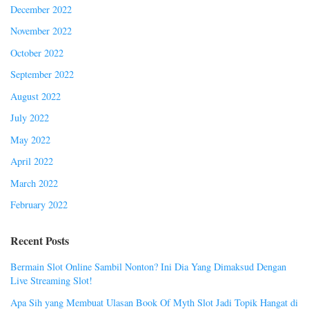
December 2022
November 2022
October 2022
September 2022
August 2022
July 2022
May 2022
April 2022
March 2022
February 2022
Recent Posts
Bermain Slot Online Sambil Nonton? Ini Dia Yang Dimaksud Dengan
Live Streaming Slot!
Apa Sih yang Membuat Ulasan Book Of Myth Slot Jadi Topik Hangat di