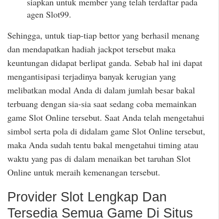
siapkan untuk member yang telah terdaftar pada
agen Slot99.
Sehingga, untuk tiap-tiap bettor yang berhasil menang
dan mendapatkan hadiah jackpot tersebut maka
keuntungan didapat berlipat ganda. Sebab hal ini dapat
mengantisipasi terjadinya banyak kerugian yang
melibatkan modal Anda di dalam jumlah besar bakal
terbuang dengan sia-sia saat sedang coba memainkan
game Slot Online tersebut. Saat Anda telah mengetahui
simbol serta pola di didalam game Slot Online tersebut,
maka Anda sudah tentu bakal mengetahui timing atau
waktu yang pas di dalam menaikan bet taruhan Slot
Online untuk meraih kemenangan tersebut.
Provider Slot Lengkap Dan
Tersedia Semua Game Di Situs