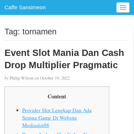
Caffe Sansimeon
T
o
g
g
Tag:
tornamen
l
e
n
Event Slot Mania Dan Cash
a
v
Drop Multiplier Pragmatic
i
g
by
Philip Wilson
on
October 19, 2022
a
t
i
Content
o
n
Provider Slot Lengkap Dan Ada
Semua Game Di Website
Mediaslot88