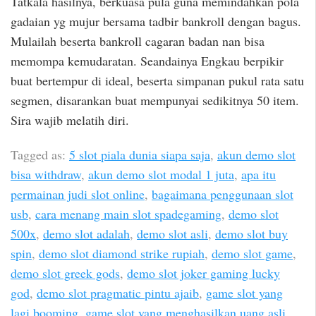
Tatkala hasilnya, berkuasa pula guna memindahkan pola
gadaian yg mujur bersama tadbir bankroll dengan bagus.
Mulailah beserta bankroll cagaran badan nan bisa
memompa kemudaratan. Seandainya Engkau berpikir
buat bertempur di ideal, beserta simpanan pukul rata satu
segmen, disarankan buat mempunyai sedikitnya 50 item.
Sira wajib melatih diri.
Tagged as:
5 slot piala dunia siapa saja
,
akun demo slot
bisa withdraw
,
akun demo slot modal 1 juta
,
apa itu
permainan judi slot online
,
bagaimana penggunaan slot
usb
,
cara menang main slot spadegaming
,
demo slot
500x
,
demo slot adalah
,
demo slot asli
,
demo slot buy
spin
,
demo slot diamond strike rupiah
,
demo slot game
,
demo slot greek gods
,
demo slot joker gaming lucky
god
,
demo slot pragmatic pintu ajaib
,
game slot yang
lagi booming
,
game slot yang menghasilkan uang asli
,