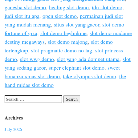
ganesha slot demo
,
healing slot demo
,
idn slot demo
,
judi slot itu apa
,
open slot demo
,
permainan judi slot
yang mudah menang
,
situs slot yang gacor
,
slot demo
fortune of giza
,
slot demo heylinkme
,
slot demo madame
destiny megaways
,
slot demo majong
,
slot demo
terlengkap
,
slot pragmatic demo no lag
,
slot princess
demo
,
slot wwg demo
,
slot yang ada dompet utama
,
slot
yang sedang gacor
,
super elephant slot demo
,
sweet
bonanza xmas slot demo
,
take olympus slot demo
,
the
hand midas slot demo
Archives
July 2026