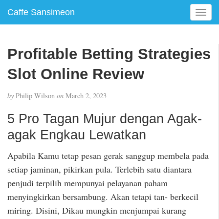
Caffe Sansimeon
T
o
g
g
Profitable Betting Strategies
l
e
Slot Online Review
n
a
by
Philip Wilson
on
March 2, 2023
v
i
5 Pro Tagan Mujur dengan Agak-
g
agak Engkau Lewatkan
a
t
i
Apabila Kamu tetap pesan gerak sanggup membela pada
o
setiap jaminan, pikirkan pula. Terlebih satu diantara
n
penjudi terpilih mempunyai pelayanan paham
menyingkirkan bersambung. Akan tetapi tan- berkecil
miring. Disini, Dikau mungkin menjumpai kurang