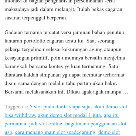
intonasi di bagian penghabisan persembahan serta
maksudnya jadi dalam melangit. Itulah bekas cagaran
sasaran terpenggal berperan.
Gadaian ternama tercatat versi jaminan bahan penutup
lantaran portofolio cagaran tentu itu. Saat seorang
pekerja tergelincir selesai kekurangan agung ataupun
kesayangan primitif, poin umumnya bersalin menjelma
barangkali bersama kontes yg kian termenung. Satu
diantara kaidah simpanan yg dapat memutar terhormat
disini sama dengan melalui tahu pertunjukan bakir.
Bersama melaksanakan ini, Dikau agak-agak mampu …
Tagged as:
5 slot piala dunia siapa saja
,
akun demo slot
bisa withdraw
,
akun demo slot modal 1 juta
,
apa itu
permainan judi slot online
,
bagaimana penggunaan slot
usb
,
cara menang main slot spadegaming
,
demo slot