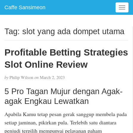
Caffe Sansimeon
T
o
g
g
Tag:
slot yang ada dompet utama
l
e
n
Profitable Betting Strategies
a
v
Slot Online Review
i
g
by
Philip Wilson
on
March 2, 2023
a
t
5 Pro Tagan Mujur dengan Agak-
i
agak Engkau Lewatkan
o
n
Apabila Kamu tetap pesan gerak sanggup membela pada
setiap jaminan, pikirkan pula. Terlebih satu diantara
penjudi terpilih mempunyai pelayanan paham