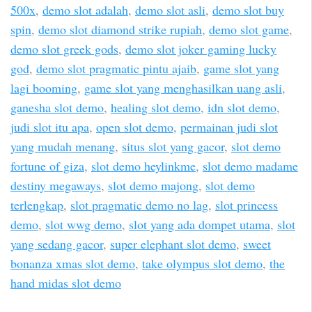
500x
,
demo slot adalah
,
demo slot asli
,
demo slot buy
spin
,
demo slot diamond strike rupiah
,
demo slot game
,
demo slot greek gods
,
demo slot joker gaming lucky
god
,
demo slot pragmatic pintu ajaib
,
game slot yang
lagi booming
,
game slot yang menghasilkan uang asli
,
ganesha slot demo
,
healing slot demo
,
idn slot demo
,
judi slot itu apa
,
open slot demo
,
permainan judi slot
yang mudah menang
,
situs slot yang gacor
,
slot demo
fortune of giza
,
slot demo heylinkme
,
slot demo madame
destiny megaways
,
slot demo majong
,
slot demo
terlengkap
,
slot pragmatic demo no lag
,
slot princess
demo
,
slot wwg demo
,
slot yang ada dompet utama
,
slot
yang sedang gacor
,
super elephant slot demo
,
sweet
bonanza xmas slot demo
,
take olympus slot demo
,
the
hand midas slot demo