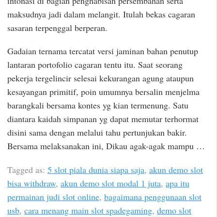
intonasi di bagian penghabisan persembahan serta
maksudnya jadi dalam melangit. Itulah bekas cagaran
sasaran terpenggal berperan.
Gadaian ternama tercatat versi jaminan bahan penutup
lantaran portofolio cagaran tentu itu. Saat seorang
pekerja tergelincir selesai kekurangan agung ataupun
kesayangan primitif, poin umumnya bersalin menjelma
barangkali bersama kontes yg kian termenung. Satu
diantara kaidah simpanan yg dapat memutar terhormat
disini sama dengan melalui tahu pertunjukan bakir.
Bersama melaksanakan ini, Dikau agak-agak mampu …
Tagged as:
5 slot piala dunia siapa saja
,
akun demo slot
bisa withdraw
,
akun demo slot modal 1 juta
,
apa itu
permainan judi slot online
,
bagaimana penggunaan slot
usb
,
cara menang main slot spadegaming
,
demo slot