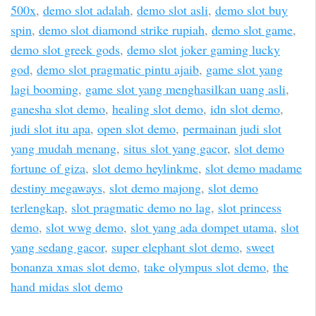
500x
,
demo slot adalah
,
demo slot asli
,
demo slot buy
spin
,
demo slot diamond strike rupiah
,
demo slot game
,
demo slot greek gods
,
demo slot joker gaming lucky
god
,
demo slot pragmatic pintu ajaib
,
game slot yang
lagi booming
,
game slot yang menghasilkan uang asli
,
ganesha slot demo
,
healing slot demo
,
idn slot demo
,
judi slot itu apa
,
open slot demo
,
permainan judi slot
yang mudah menang
,
situs slot yang gacor
,
slot demo
fortune of giza
,
slot demo heylinkme
,
slot demo madame
destiny megaways
,
slot demo majong
,
slot demo
terlengkap
,
slot pragmatic demo no lag
,
slot princess
demo
,
slot wwg demo
,
slot yang ada dompet utama
,
slot
yang sedang gacor
,
super elephant slot demo
,
sweet
bonanza xmas slot demo
,
take olympus slot demo
,
the
hand midas slot demo