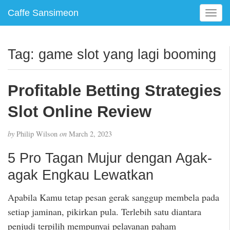
Caffe Sansimeon
T
o
g
g
Tag:
game slot yang lagi booming
l
e
n
Profitable Betting Strategies
a
v
Slot Online Review
i
g
by
Philip Wilson
on
March 2, 2023
a
t
5 Pro Tagan Mujur dengan Agak-
i
agak Engkau Lewatkan
o
n
Apabila Kamu tetap pesan gerak sanggup membela pada
setiap jaminan, pikirkan pula. Terlebih satu diantara
penjudi terpilih mempunyai pelayanan paham