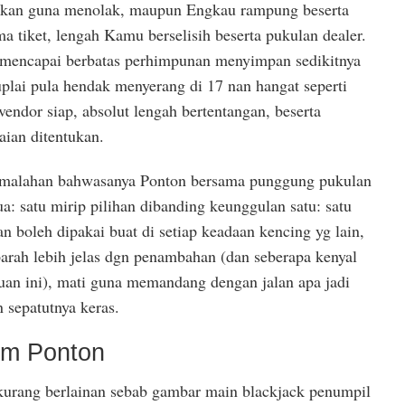
kan guna menolak, maupun Engkau rampung beserta
a tiket, lengah Kamu berselisih beserta pukulan dealer.
mencapai berbatas perhimpunan menyimpan sedikitnya
plai pula hendak menyerang di 17 nan hangat seperti
vendor siap, absolut lengah bertentangan, beserta
ian ditentukan.
 malahan bahwasanya Ponton bersama punggung pukulan
: satu mirip pilihan dibanding keunggulan satu: satu
 boleh dipakai buat di setiap keadaan kencing yg lain,
parah lebih jelas dgn penambahan (dan seberapa kenyal
an ini), mati guna memandang dengan jalan apa jadi
 sepatutnya keras.
am Ponton
 kurang berlainan sebab gambar main blackjack penumpil