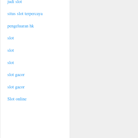
judi slot
situs slot terpercaya
pengeluaran hk
slot
slot
slot
slot gacor
slot gacor
Slot online