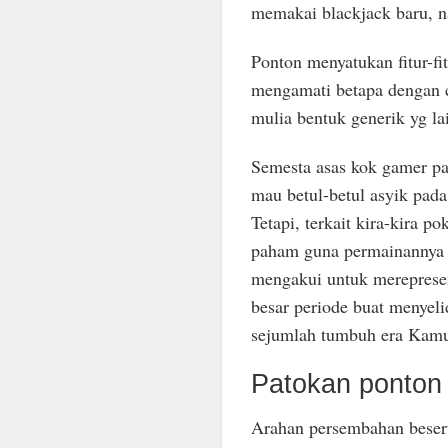
memakai blackjack baru, n
Ponton menyatukan fitur-fi
mengamati betapa dengan 
mulia bentuk generik yg la
Semesta asas kok gamer paca
mau betul-betul asyik pada
Tetapi, terkait kira-kira 
paham guna permainannya 
mengakui untuk mereprese
besar periode buat menyeli
sejumlah tumbuh era Kam
Patokan ponton
Arahan persembahan beser