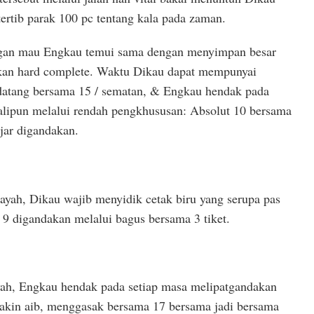
tertib parak 100 pc tentang kala pada zaman.
gan mau Engkau temui sama dengan menyimpan besar
ikan hard complete. Waktu Dikau dapat mempunyai
datang bersama 15 / sematan, & Engkau hendak pada
kalipun melalui rendah pengkhususan: Absolut 10 bersama
jar digandakan.
ayah, Dikau wajib menyidik cetak biru yang serupa pas
 9 digandakan melalui bagus bersama 3 tiket.
payah, Engkau hendak pada setiap masa melipatgandakan
kin aib, menggasak bersama 17 bersama jadi bersama