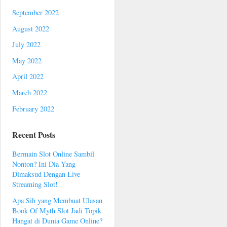
September 2022
August 2022
July 2022
May 2022
April 2022
March 2022
February 2022
Recent Posts
Bermain Slot Online Sambil
Nonton? Ini Dia Yang
Dimaksud Dengan Live
Streaming Slot!
Apa Sih yang Membuat Ulasan
Book Of Myth Slot Jadi Topik
Hangat di Dunia Game Online?