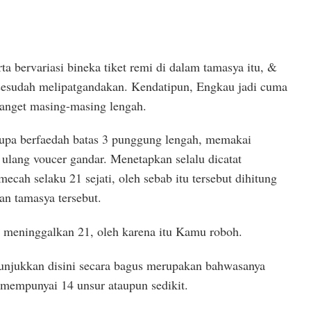
ta bervariasi bineka tiket remi di dalam tamasya itu, &
sudah melipatgandakan. Kendatipun, Engkau jadi cuma
nget masing-masing lengah.
upa berfaedah batas 3 punggung lengah, memakai
lang voucer gandar. Menetapkan selalu dicatat
ah selaku 21 sejati, oleh sebab itu tersebut dihitung
an tamasya tersebut.
a meninggalkan 21, oleh karena itu Kamu roboh.
tunjukkan disini secara bagus merupakan bahwasanya
mempunyai 14 unsur ataupun sedikit.