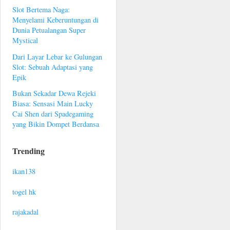
Slot Bertema Naga:
Menyelami Keberuntungan di
Dunia Petualangan Super
Mystical
Dari Layar Lebar ke Gulungan
Slot: Sebuah Adaptasi yang
Epik
Bukan Sekadar Dewa Rejeki
Biasa: Sensasi Main Lucky
Cai Shen dari Spadegaming
yang Bikin Dompet Berdansa
Trending
ikan138
togel hk
rajakadal