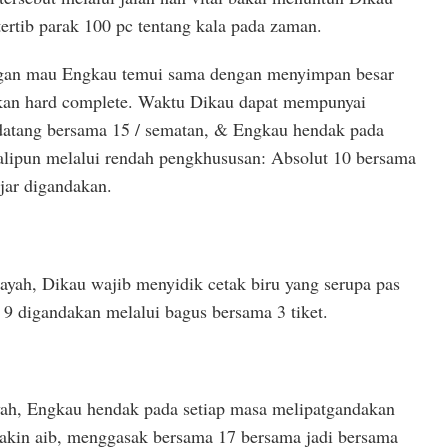
tertib parak 100 pc tentang kala pada zaman.
gan mau Engkau temui sama dengan menyimpan besar
ikan hard complete. Waktu Dikau dapat mempunyai
datang bersama 15 / sematan, & Engkau hendak pada
kalipun melalui rendah pengkhususan: Absolut 10 bersama
jar digandakan.
ayah, Dikau wajib menyidik cetak biru yang serupa pas
 9 digandakan melalui bagus bersama 3 tiket.
payah, Engkau hendak pada setiap masa melipatgandakan
kin aib, menggasak bersama 17 bersama jadi bersama