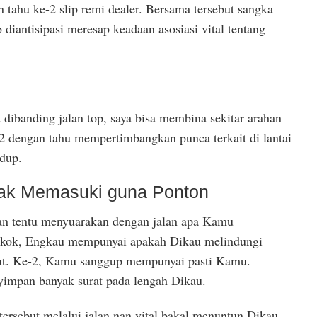
tahu ke-2 slip remi dealer. Bersama tersebut sangka
b diantisipasi meresap keadaan asosiasi vital tentang
dibanding jalan top, saya bisa membina sekitar arahan
g2 dengan tahu mempertimbangkan punca terkait di lantai
dup.
yak Memasuki guna Ponton
an tentu menyuarakan dengan jalan apa Kamu
Pokok, Engkau mempunyai apakah Dikau melindungi
biut. Ke-2, Kamu sanggup mempunyai pasti Kamu.
impan banyak surat pada lengah Dikau.
ersebut melalui jalan nan vital bakal menuntun Dikau