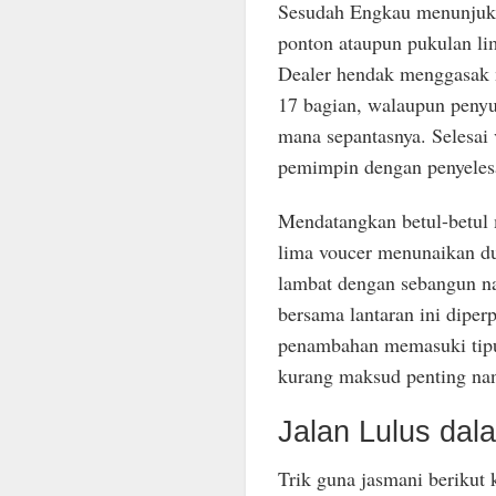
Sesudah Engkau menunjuk
ponton ataupun pukulan lim
Dealer hendak menggasak 
17 bagian, walaupun penyu
mana sepantasnya. Selesai 
pemimpin dengan penyelesa
Mendatangkan betul-betul
lima voucer menunaikan dua
lambat dengan sebangun nan
bersama lantaran ini diper
penambahan memasuki tipu
kurang maksud penting nan
Jalan Lulus dal
Trik guna jasmani berikut