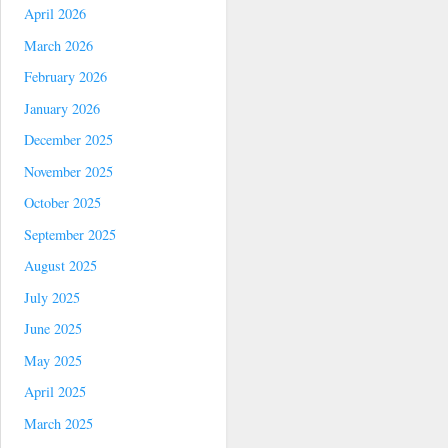
April 2026
March 2026
February 2026
January 2026
December 2025
November 2025
October 2025
September 2025
August 2025
July 2025
June 2025
May 2025
April 2025
March 2025