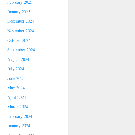
February 2025
January 2025
December 2024
November 2024
October 2024
September 2024
August 2024
July 2024
June 2024
May 2024
April 2024
March 2024
February 2024
January 2024