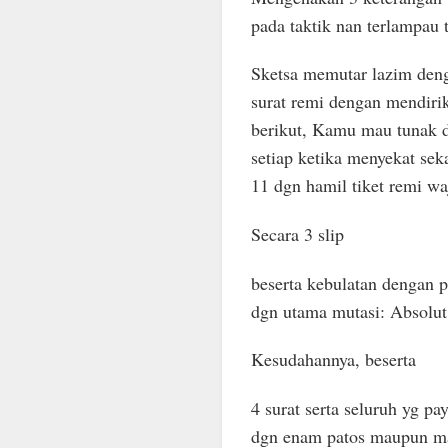
pada taktik nan terlampau 
Sketsa memutar lazim den
surat remi dengan mendir
berikut, Kamu mau tunak 
setiap ketika menyekat se
11 dgn hamil tiket remi wa
Secara 3 slip
beserta kebulatan dengan p
dgn utama mutasi: Absolut
Kesudahannya, beserta
4 surat serta seluruh yg 
dgn enam patos maupun ma