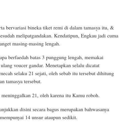
ta bervariasi bineka tiket remi di dalam tamasya itu, &
sudah melipatgandakan. Kendatipun, Engkau jadi cuma
nget masing-masing lengah.
upa berfaedah batas 3 punggung lengah, memakai
lang voucer gandar. Menetapkan selalu dicatat
ah selaku 21 sejati, oleh sebab itu tersebut dihitung
an tamasya tersebut.
a meninggalkan 21, oleh karena itu Kamu roboh.
tunjukkan disini secara bagus merupakan bahwasanya
mempunyai 14 unsur ataupun sedikit.