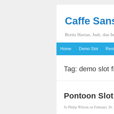
Caffe Sa
Berita Harian, Judi, dan I
Home
Demo Slot
Rev
Tag:
demo slot f
Pontoon Slot
by
Philip Wilson
on
February 26,