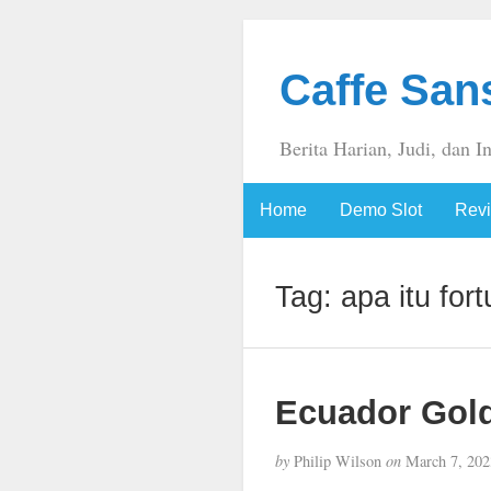
Caffe Sa
Berita Harian, Judi, dan I
Home
Demo Slot
Rev
Tag:
apa itu for
Ecuador Gold
by
Philip Wilson
on
March 7, 202