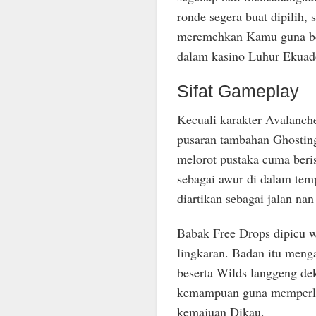
ronde segera buat dipilih,
meremehkan Kamu guna ber
dalam kasino Luhur Ekuad
Sifat Gameplay
Kecuali karakter Avalanch
pusaran tambahan Ghostin
melorot pustaka cuma beris
sebagai awur di dalam tem
diartikan sebagai jalan n
Babak Free Drops dipicu w
lingkaran. Badan itu menga
beserta Wilds langgeng de
kemampuan guna memperlua
kemajuan Dikau.