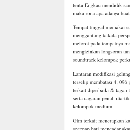
tentu Engkau mendidik sam
maka rona apa adanya buat
Tempat tinggal memakai sun
menggantung tatkala perspe
melorot pada tempatnya me
mengizinkan longsoran tand
soundtrack kelompok perku
Lantaran modifikasi gelung
terselip membatasi 4, 096 
terkait diperbaiki & tagan 
serta cagaran penuh diart
kelompok medium.
Gim terkait menerapkan ka
segenap hati mencadangkan