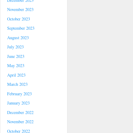
December 2023
November 2023
October 2023
September 2023
August 2023
July 2023
June 2023
May 2023
April 2023
March 2023
February 2023
January 2023
December 2022
November 2022
October 2022