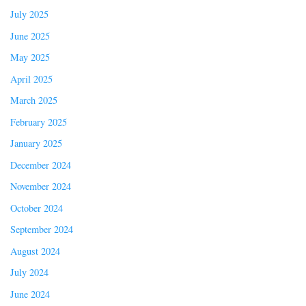
July 2025
June 2025
May 2025
April 2025
March 2025
February 2025
January 2025
December 2024
November 2024
October 2024
September 2024
August 2024
July 2024
June 2024