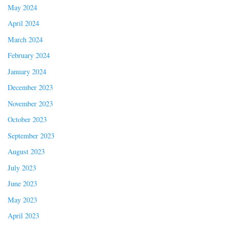
May 2024
April 2024
March 2024
February 2024
January 2024
December 2023
November 2023
October 2023
September 2023
August 2023
July 2023
June 2023
May 2023
April 2023