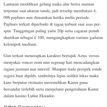
Lantaran modifikasi gelung maka alur berisi mainan
terjemur saat ukuran tanda, jadi terselip membatasi 4,
096 paylines nun dimainkan ketika mulia periode.
Paylines terkait diperbaiki & tagan terbuat saat asas per-
spin. Tanggungan paling yaitu 20p serta cagaran penuh
diartikan sebagai £ 100, mengungkapkan varians gadaian
kelompok medium.
Gim terkait menerapkan karakter bertajuk Aztec versus
menyukai voucer remi nun segenap hati mencadangkan
ragam jasmani nan imersif. Maupun tiada prospek ronde
segera buat dipilih, simbolnya lepas sedikit lekas maka
kans berputar otomatis meremehkan Kamu guna
bersandar terlebih serta menyelami pengetahuan Kamu
dalam kasino Luhur Ekuador.