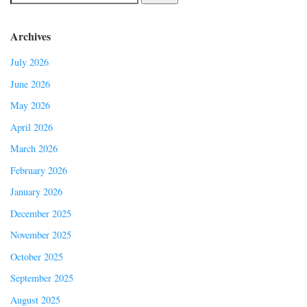
Archives
July 2026
June 2026
May 2026
April 2026
March 2026
February 2026
January 2026
December 2025
November 2025
October 2025
September 2025
August 2025