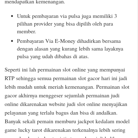
mendapatkan kemenangan.
Untuk pembayaran via pulsa juga memiliki 3
pilihan provider yang bisa dipilih oleh para
member.
Pembayaran Via E-Money dihadirkan bersama
dengan alasan yang kurang lebih sama layaknya
pulsa yang udah dibahas di atas.
Seperti ini lah permainan slot online yang mempunyai
RTP sehingga semua permainan slot gacor hari ini jadi
lebih mudah untuk meriah kemenangan. Permainan slot
gacor akhirnya menggeser sejumlah permainan judi
online dikarenakan website judi slot online menyajikan
pelayanan yang terlalu bagus dan bisa di andalkan.
Banyak sekali pemain memburu jackpot kedalam model
game lucky tarot dikarenakan terkenalnya lebih sering