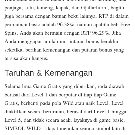
penjaga, koin, tameng, kapak, dan Gjallarhorn , begitu
juga bersama dengan batuan beku lainnya. RTP di dalam
permainan basic adalah 96.38%, namun apabila beli Free
Spins, Anda akan bermain dengan RTP 96.29%. Jika
Anda menggapai jumlah ini, putaran bonus berakhir
seketika, berikan kemenangan dan putaran bonus yang
tersisa akan hangus.
Taruhan & Kemenangan
Selama lima Game Gratis yang diberikan, roda diawali
berasal dari Level 1 dan berputar di tiap-tiap Game
Gratis, berhenti pada pola Wild atau naik Level. Level
diaktifkan secara berurutan, berasal dari Level 1 hingga
Level 5, dan tidak secara acak, layaknya di game basic.
SIMBOL WILD – dapat menukar semua simbol lain di