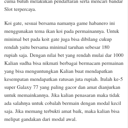
cuma butuh melakukan pendaftaran serta mencari bandar
Slot terpercaya.
Koi gate, sesuai bersama namanya game habanero ini
menggunakan tema ikan koi pada permainannya. Untuk
minimal bet pada koit gate juga bisa dibilang cukup
rendah yaitu bersama minimal taruhan sebesar 180
rupiah saja. Dengan nilai bet yang rendah mulai dar 1000
Kalian sudha bisa nikmati berbagai bermacam permainan
yang bisa menguntungkan Kalian buat mendapatkan
kesempatan mendapatkan ratusan juta rupiah. Itulah ke-5
super Galaxy 77 yang paling gacor dan amat dianjurkan
untuk memainkannya. Jika kalian penasaran maka tidak
ada salahnya untuk cobalah bermain dengan modal kecil
saja. Jika memang terbukti amat baik, maka kalian bisa
melipat gandakan dari modal awal.