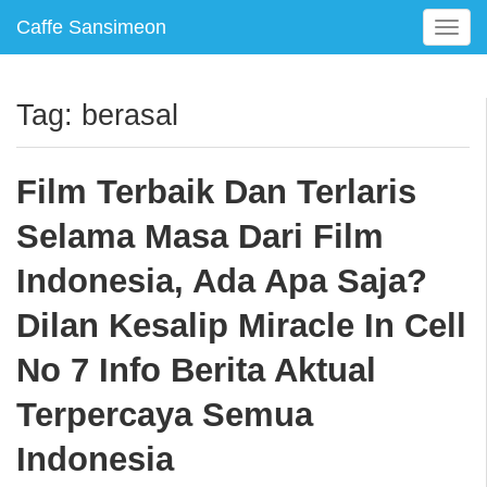
Caffe Sansimeon
T
o
g
g
Tag:
berasal
l
e
n
Film Terbaik Dan Terlaris
a
v
Selama Masa Dari Film
i
g
Indonesia, Ada Apa Saja?
a
Dilan Kesalip Miracle In Cell
t
i
No 7 Info Berita Aktual
o
n
Terpercaya Semua
Indonesia