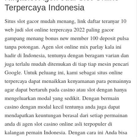
Terpercaya Indonesia
Situs slot gacor mudah menang, link daftar teranyar 10
web judi slot online terpercaya 2022 paling gacor
gampang menang bonus new member 100 deposit pulsa
tanpa potongan. Agen slot online mix parlay kala ini
hadir di Indonesia, tentunya dengan beragam varian dan
juga terlalu mudah ditemukan di tiap tiap mesin pencari
Google. Untuk peluang ini, kami sebagai situs online
terpercaya dapat menaikkan kenyamanan para pemainnya
agar dapat bertaruh pada casino atau slot dengan hanya
mengeluarkan modal yang sedikit. Dengan bermain
casino dengan modal kecil tentunya anda juga dapat
mendapatkan keuntungan berasal dari setiap permainan
anda di agen slot casino online asli terpopuler di
kalangan pemain Indonesia. Dengan cara ini Anda bisa