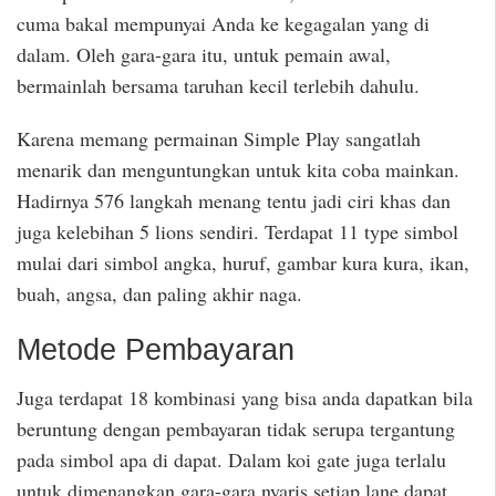
cuma bakal mempunyai Anda ke kegagalan yang di
dalam. Oleh gara-gara itu, untuk pemain awal,
bermainlah bersama taruhan kecil terlebih dahulu.
Karena memang permainan Simple Play sangatlah
menarik dan menguntungkan untuk kita coba mainkan.
Hadirnya 576 langkah menang tentu jadi ciri khas dan
juga kelebihan 5 lions sendiri. Terdapat 11 type simbol
mulai dari simbol angka, huruf, gambar kura kura, ikan,
buah, angsa, dan paling akhir naga.
Metode Pembayaran
Juga terdapat 18 kombinasi yang bisa anda dapatkan bila
beruntung dengan pembayaran tidak serupa tergantung
pada simbol apa di dapat. Dalam koi gate juga terlalu
untuk dimenangkan gara-gara nyaris setiap lane dapat