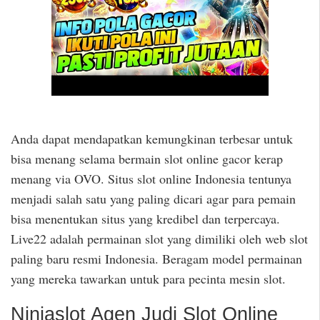
Anda dapat mendapatkan kemungkinan terbesar untuk
bisa menang selama bermain slot online gacor kerap
menang via OVO. Situs slot online Indonesia tentunya
menjadi salah satu yang paling dicari agar para pemain
bisa menentukan situs yang kredibel dan terpercaya.
Live22 adalah permainan slot yang dimiliki oleh web slot
paling baru resmi Indonesia. Beragam model permainan
yang mereka tawarkan untuk para pecinta mesin slot.
Ninjaslot Agen Judi Slot Online