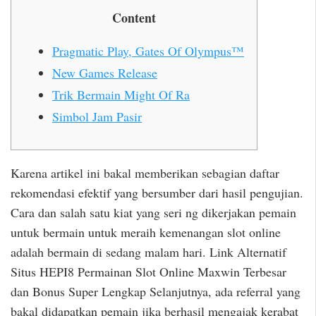
Content
Pragmatic Play, Gates Of Olympus™
New Games Release
Trik Bermain Might Of Ra
Simbol Jam Pasir
Karena artikel ini bakal memberikan sebagian daftar
rekomendasi efektif yang bersumber dari hasil pengujian.
Cara dan salah satu kiat yang seri ng dikerjakan pemain
untuk bermain untuk meraih kemenangan slot online
adalah bermain di sedang malam hari. Link Alternatif
Situs HEPI8 Permainan Slot Online Maxwin Terbesar
dan Bonus Super Lengkap Selanjutnya, ada referral yang
bakal didapatkan pemain jika berhasil mengajak kerabat