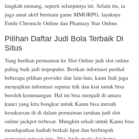
langkah menang, seperti selanjutnya ini. Selain itu, ia
juga amat aktif bermain game MMORPG, layaknya
Emile Chronicle Online dan Phantasy Star Online.
Pilihan Daftar Judi Bola Terbaik Di
Situs
Yang berikan permainan ke Slot Online judi slot online
paling baik jadi terpopuler. Berikan informasi perihal
beberapa pilihan provider dan lain-lain, kami Judi juga
menyajikan informasi seputar trik dan kiat untuk bisa
beroleh kemenangan. Hal ini bisa menjadi di antara
kunci yang kita bongkar untuk Kamu bisa meraih
kesuksesan di di dalam permainan taruhan judi slot
online jackpot terbesar. Mungkin sekali untuk Kamu bisa
mendapatkan hadiah berkali lipat dan berlimpah
mencapai ratusan juta. Jika Anda main slot hanya