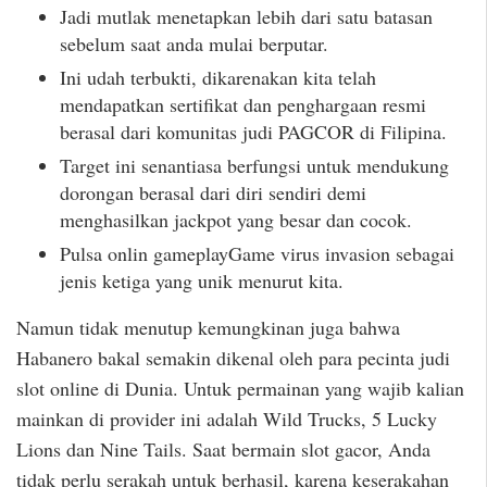
Jadi mutlak menetapkan lebih dari satu batasan
sebelum saat anda mulai berputar.
Ini udah terbukti, dikarenakan kita telah
mendapatkan sertifikat dan penghargaan resmi
berasal dari komunitas judi PAGCOR di Filipina.
Target ini senantiasa berfungsi untuk mendukung
dorongan berasal dari diri sendiri demi
menghasilkan jackpot yang besar dan cocok.
Pulsa onlin gameplayGame virus invasion sebagai
jenis ketiga yang unik menurut kita.
Namun tidak menutup kemungkinan juga bahwa
Habanero bakal semakin dikenal oleh para pecinta judi
slot online di Dunia. Untuk permainan yang wajib kalian
mainkan di provider ini adalah Wild Trucks, 5 Lucky
Lions dan Nine Tails. Saat bermain slot gacor, Anda
tidak perlu serakah untuk berhasil, karena keserakahan