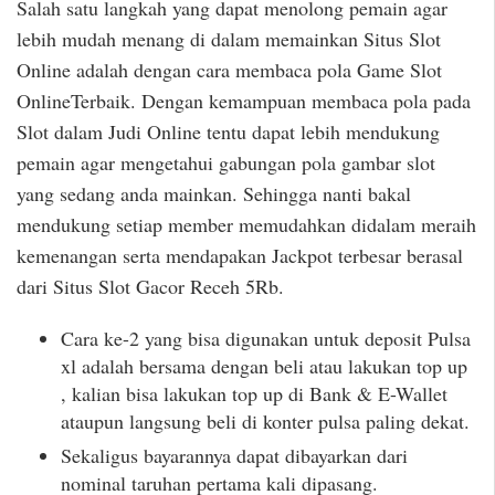
Salah satu langkah yang dapat menolong pemain agar
lebih mudah menang di dalam memainkan Situs Slot
Online adalah dengan cara membaca pola Game Slot
OnlineTerbaik. Dengan kemampuan membaca pola pada
Slot dalam Judi Online tentu dapat lebih mendukung
pemain agar mengetahui gabungan pola gambar slot
yang sedang anda mainkan. Sehingga nanti bakal
mendukung setiap member memudahkan didalam meraih
kemenangan serta mendapakan Jackpot terbesar berasal
dari Situs Slot Gacor Receh 5Rb.
Cara ke-2 yang bisa digunakan untuk deposit Pulsa
xl adalah bersama dengan beli atau lakukan top up
, kalian bisa lakukan top up di Bank & E-Wallet
ataupun langsung beli di konter pulsa paling dekat.
Sekaligus bayarannya dapat dibayarkan dari
nominal taruhan pertama kali dipasang.