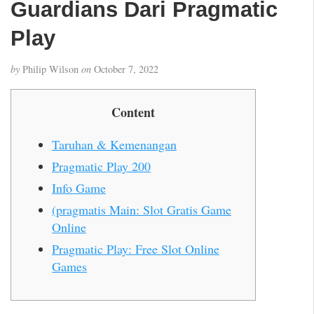
Guardians Dari Pragmatic
Play
by
Philip Wilson
on
October 7, 2022
Content
Taruhan & Kemenangan
Pragmatic Play 200
Info Game
(pragmatis Main: Slot Gratis Game
Online
Pragmatic Play: Free Slot Online
Games