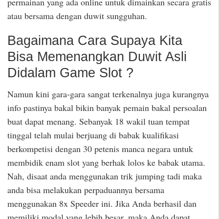
permainan yang ada online untuk dimainkan secara gratis
atau bersama dengan duwit sungguhan.
Bagaimana Cara Supaya Kita
Bisa Memenangkan Duwit Asli
Didalam Game Slot ?
Namun kini gara-gara sangat terkenalnya juga kurangnya
info pastinya bakal bikin banyak pemain bakal persoalan
buat dapat menang. Sebanyak 18 wakil tuan tempat
tinggal telah mulai berjuang di babak kualifikasi
berkompetisi dengan 30 petenis manca negara untuk
membidik enam slot yang berhak lolos ke babak utama.
Nah, disaat anda menggunakan trik jumping tadi maka
anda bisa melakukan perpaduannya bersama
menggunakan 8x Speeder ini. Jika Anda berhasil dan
memiliki modal yang lebih besar, maka Anda dapat