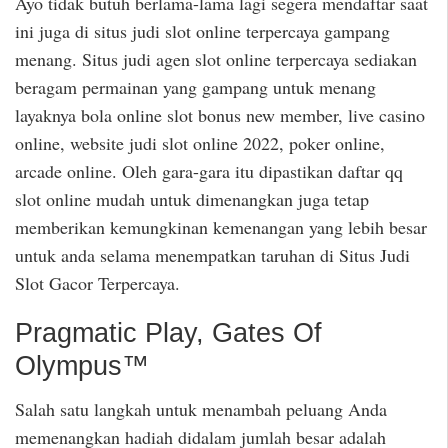
Ayo tidak butuh berlama-lama lagi segera mendaftar saat
ini juga di situs judi slot online terpercaya gampang
menang. Situs judi agen slot online terpercaya sediakan
beragam permainan yang gampang untuk menang
layaknya bola online slot bonus new member, live casino
online, website judi slot online 2022, poker online,
arcade online. Oleh gara-gara itu dipastikan daftar qq
slot online mudah untuk dimenangkan juga tetap
memberikan kemungkinan kemenangan yang lebih besar
untuk anda selama menempatkan taruhan di Situs Judi
Slot Gacor Terpercaya.
Pragmatic Play, Gates Of
Olympus™
Salah satu langkah untuk menambah peluang Anda
memenangkan hadiah didalam jumlah besar adalah