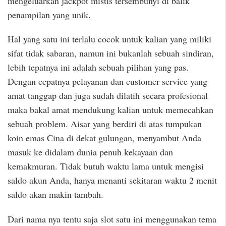
mengeluarkan jackpot mistis tersembunyi di balik
penampilan yang unik.
Hal yang satu ini terlalu cocok untuk kalian yang miliki
sifat tidak sabaran, namun ini bukanlah sebuah sindiran,
lebih tepatnya ini adalah sebuah pilihan yang pas.
Dengan cepatnya pelayanan dan customer service yang
amat tanggap dan juga sudah dilatih secara profesional
maka bakal amat mendukung kalian untuk memecahkan
sebuah problem. Aisar yang berdiri di atas tumpukan
koin emas Cina di dekat gulungan, menyambut Anda
masuk ke didalam dunia penuh kekayaan dan
kemakmuran. Tidak butuh waktu lama untuk mengisi
saldo akun Anda, hanya menanti sekitaran waktu 2 menit
saldo akan makin tambah.
Dari nama nya tentu saja slot satu ini menggunakan tema