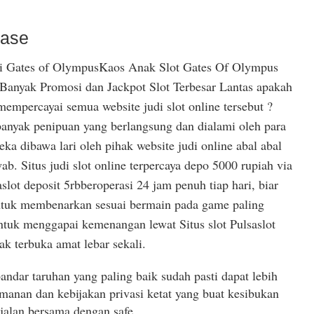
ase
i Gates of OlympusKaos Anak Slot Gates Of Olympus
anyak Promosi dan Jackpot Slot Terbesar Lantas apakah
empercayai semua website judi slot online tersebut ?
banyak penipuan yang berlangsung dan dialami oleh para
ka dibawa lari oleh pihak website judi online abal abal
ab. Situs judi slot online terpercaya depo 5000 rupiah via
slot deposit 5rbberoperasi 24 jam penuh tiap hari, biar
ntuk membenarkan sesuai bermain pada game paling
ntuk menggapai kemenangan lewat Situs slot Pulsaslot
ak terbuka amat lebar sekali.
ndar taruhan yang paling baik sudah pasti dapat lebih
amanan dan kebijakan privasi ketat yang buat kesibukan
rjalan bersama dengan safe.