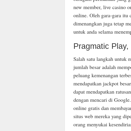
new member, live casino onl
online. Oleh gara-gara itu 
dimenangkan juga tetap m
untuk anda selama menempa
Pragmatic Play
Salah satu langkah untuk
jumlah besar adalah mempe
peluang kemenangan terbes
mendapatkan jackpot besar 
dapat mendapatkan ratusan 
dengan mencari di Google.
online gratis dan membaya
situs web mereka yang dipe
orang menyukai kesendirian