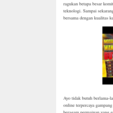
ragukan betapa besar komit
teknologi. Sampai sekaran
bersama dengan kualitas ke
Ayo tidak butuh berlama-lam
online terpercaya gampang 
beragam permainan yang g