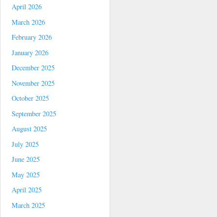
April 2026
March 2026
February 2026
January 2026
December 2025
November 2025
October 2025
September 2025
August 2025
July 2025
June 2025
May 2025
April 2025
March 2025