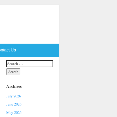
ntact Us
Archives
July 2026
June 2026
May 2026