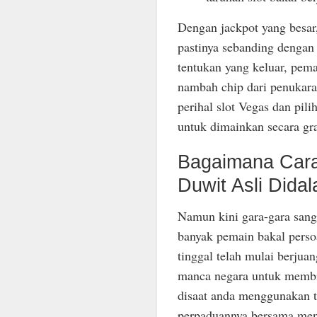
Dengan jackpot yang besar
pastinya sebanding dengan 
tentukan yang keluar, pema
nambah chip dari penukaran
perihal slot Vegas dan pili
untuk dimainkan secara gr
Bagaimana Cara
Duwit Asli Dida
Namun kini gara-gara sanga
banyak pemain bakal perso
tinggal telah mulai berjua
manca negara untuk membid
disaat anda menggunakan t
perpaduannya bersama meng