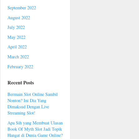
September 2022
August 2022
July 2022
May 2022
April 2022
March 2022
February 2022
Recent Posts
Bermain Slot Online Sambil
Nonton? Ini Dia Yang
Dimaksud Dengan Live
Streaming Slot!
Apa Sih yang Membuat Ulasan
Book Of Myth Slot Jadi Topik
Hangat di Dunia Game Online?