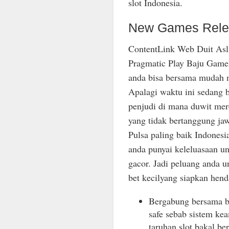
slot Indonesia.
New Games Rele
ContentLink Web Duit Asl
Pragmatic Play Baju GameB
anda bisa bersama mudah m
Apalagi waktu ini sedang 
penjudi di mana duwit mere
yang tidak bertanggung jaw
Pulsa paling baik Indonesia
anda punyai keleluasaan u
gacor. Jadi peluang anda u
bet kecilyang siapkan hend
Bergabung bersama ba
safe sebab sistem ke
taruhan slot bakal be