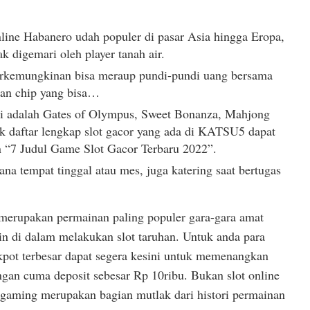
nline Habanero udah populer di pasar Asia hingga Eropa,
ak digemari oleh player tanah air.
berkemungkinan bisa meraup pundi-pundi uang bersama
an chip yang bisa…
 ini adalah Gates of Olympus, Sweet Bonanza, Mahjong
k daftar lengkap slot gacor yang ada di KATSU5 dapat
n “7 Judul Game Slot Gacor Terbaru 2022”.
na tempat tinggal atau mes, juga katering saat bertugas
merupakan permainan paling populer gara-gara amat
n di dalam melakukan slot taruhan. Untuk anda para
ackpot terbesar dapat segera kesini untuk memenangkan
ngan cuma deposit sebesar Rp 10ribu. Bukan slot online
gaming merupakan bagian mutlak dari histori permainan