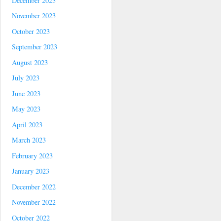
December 2023
November 2023
October 2023
September 2023
August 2023
July 2023
June 2023
May 2023
April 2023
March 2023
February 2023
January 2023
December 2022
November 2022
October 2022