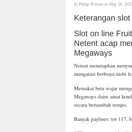
by
Philip Wilson
on
May 28, 202
Keterangan slot
Slot on line Fr
Netent acap mem
Megaways
Netent menetapkan menyura
mengatasi berbiaya nisbi 
Memakai beta wajar mengek
Megaways daim amat konda
secara bertambah tempo.
Banyak paylines: tot 117,