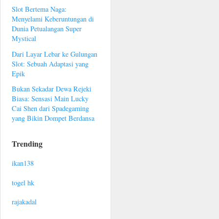
Slot Bertema Naga:
Menyelami Keberuntungan di
Dunia Petualangan Super
Mystical
Dari Layar Lebar ke Gulungan
Slot: Sebuah Adaptasi yang
Epik
Bukan Sekadar Dewa Rejeki
Biasa: Sensasi Main Lucky
Cai Shen dari Spadegaming
yang Bikin Dompet Berdansa
Trending
ikan138
togel hk
rajakadal