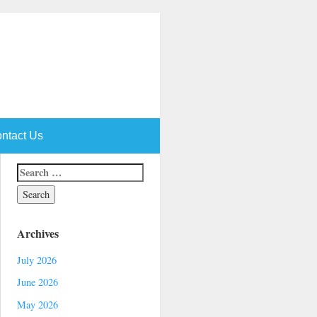
ntact Us
Archives
July 2026
June 2026
May 2026