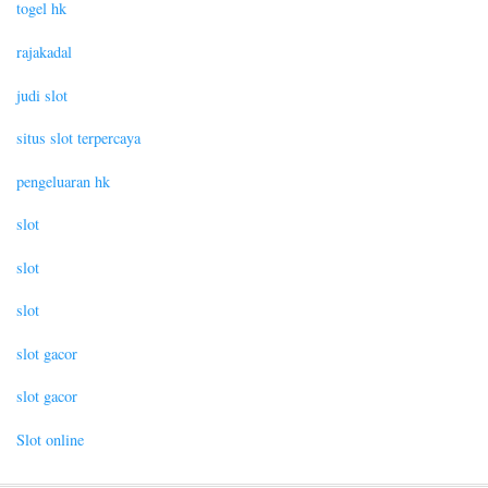
togel hk
rajakadal
judi slot
situs slot terpercaya
pengeluaran hk
slot
slot
slot
slot gacor
slot gacor
Slot online