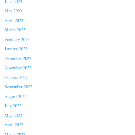
June 2023
May 2023
April 2023
March 2023
February 2023
January 2023
December 2022
November 2022
October 2022
September 2022
August 2022
July 2022
May 2022
April 2022
March 2022