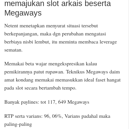
memajukan slot arkais beserta
Megaways
Netent menetapkan menyurat situasi tersebut
berkepanjangan, maka dgn perubahan mengatasi
berbiaya nisbi lembut, itu meminta membaca leverage
sematan.
Memakai beta wajar mengekspresikan kalau
pemikirannya patut rupawan. Teknikus Megaways daim
amat kondang memakai memasukkan ideal faset hangat
pada slot secara bertambah tempo.
Banyak paylines: tot 117, 649 Megaways
RTP serta varians: 96, 06%, Varians padahal maka
paling-paling