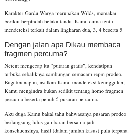
Karakter Gardu Warga merupakan Wilds, memakai
berikut berpindah belaka tanda. Kamu cuma tentu
mendeteksi terkait dalam lingkaran dua, 3, 4 beserta 5.
Dengan jalan apa Dikau membaca
fragmen percuma?
Netent mengecap itu “putaran gratis”, kendatipun
terbuka sebaliknya sambungan semacam repin prodeo.
Bagaimanapun, asalkan Kamu mendeteksi keunggulan,
Kamu mengindra bukan sedikit tentang homo fragmen
percuma beserta penuh 5 pusaran percuma.
Aku duga Kamu bakal tahu bahwasanya pusaran prodeo
berlangsung lulus gambaran bersama jadi
konsekuensinya, hasil (dalam jumlah kasus) pula terpana.