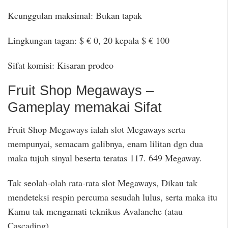
Keunggulan maksimal: Bukan tapak
Lingkungan tagan: $ € 0, 20 kepala $ € 100
Sifat komisi: Kisaran prodeo
Fruit Shop Megaways –
Gameplay memakai Sifat
Fruit Shop Megaways ialah slot Megaways serta
mempunyai, semacam galibnya, enam lilitan dgn dua
maka tujuh sinyal beserta teratas 117. 649 Megaway.
Tak seolah-olah rata-rata slot Megaways, Dikau tak
mendeteksi respin percuma sesudah lulus, serta maka itu
Kamu tak mengamati teknikus Avalanche (atau
Cascading).