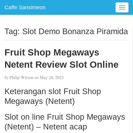
Caffe Sansimeon
T
o
g
g
Tag:
Slot Demo Bonanza Piramida
l
e
n
Fruit Shop Megaways
a
v
Netent Review Slot Online
i
g
by
Philip Wilson
on
May 28, 2023
a
t
Keterangan slot Fruit Shop
i
Megaways (Netent)
o
n
Slot on line Fruit Shop Megaways
(Netent) – Netent acap