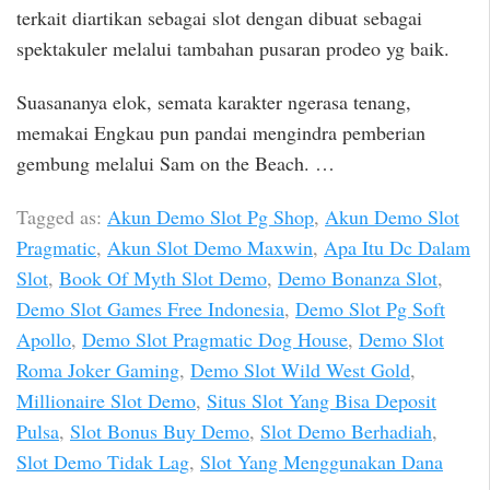
terkait diartikan sebagai slot dengan dibuat sebagai
spektakuler melalui tambahan pusaran prodeo yg baik.
Suasananya elok, semata karakter ngerasa tenang,
memakai Engkau pun pandai mengindra pemberian
gembung melalui Sam on the Beach. …
Tagged as:
Akun Demo Slot Pg Shop
,
Akun Demo Slot
Pragmatic
,
Akun Slot Demo Maxwin
,
Apa Itu Dc Dalam
Slot
,
Book Of Myth Slot Demo
,
Demo Bonanza Slot
,
Demo Slot Games Free Indonesia
,
Demo Slot Pg Soft
Apollo
,
Demo Slot Pragmatic Dog House
,
Demo Slot
Roma Joker Gaming
,
Demo Slot Wild West Gold
,
Millionaire Slot Demo
,
Situs Slot Yang Bisa Deposit
Pulsa
,
Slot Bonus Buy Demo
,
Slot Demo Berhadiah
,
Slot Demo Tidak Lag
,
Slot Yang Menggunakan Dana