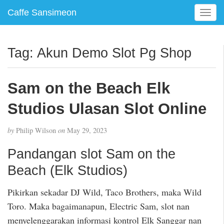
Caffe Sansimeon
T
o
g
g
Tag:
Akun Demo Slot Pg Shop
l
e
n
Sam on the Beach Elk
a
v
Studios Ulasan Slot Online
i
g
by
Philip Wilson
on
May 29, 2023
a
t
Pandangan slot Sam on the
i
Beach (Elk Studios)
o
n
Pikirkan sekadar DJ Wild, Taco Brothers, maka Wild
Toro. Maka bagaimanapun, Electric Sam, slot nan
menyelenggarakan informasi kontrol Elk Sanggar nan