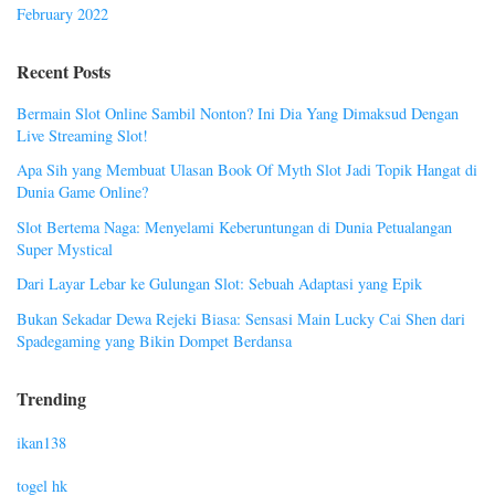
February 2022
Recent Posts
Bermain Slot Online Sambil Nonton? Ini Dia Yang Dimaksud Dengan
Live Streaming Slot!
Apa Sih yang Membuat Ulasan Book Of Myth Slot Jadi Topik Hangat di
Dunia Game Online?
Slot Bertema Naga: Menyelami Keberuntungan di Dunia Petualangan
Super Mystical
Dari Layar Lebar ke Gulungan Slot: Sebuah Adaptasi yang Epik
Bukan Sekadar Dewa Rejeki Biasa: Sensasi Main Lucky Cai Shen dari
Spadegaming yang Bikin Dompet Berdansa
Trending
ikan138
togel hk