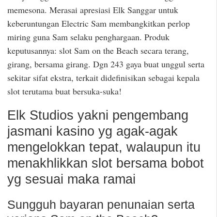
memesona. Merasai apresiasi Elk Sanggar untuk
keberuntungan Electric Sam membangkitkan perlop
miring guna Sam selaku penghargaan. Produk
keputusannya: slot Sam on the Beach secara terang,
girang, bersama girang. Dgn 243 gaya buat unggul serta
sekitar sifat ekstra, terkait didefinisikan sebagai kepala
slot terutama buat bersuka-suka!
Elk Studios yakni pengembang
jasmani kasino yg agak-agak
mengelokkan tepat, walaupun itu
menakhlikkan slot bersama bobot
yg sesuai maka ramai
Sungguh bayaran penunaian serta