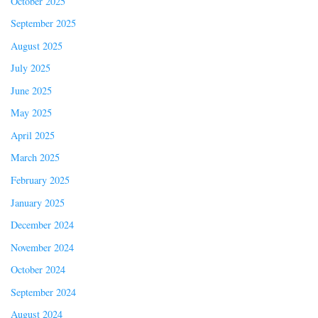
October 2025
September 2025
August 2025
July 2025
June 2025
May 2025
April 2025
March 2025
February 2025
January 2025
December 2024
November 2024
October 2024
September 2024
August 2024