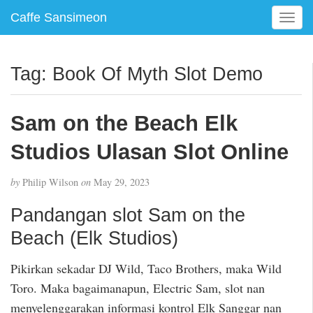
Caffe Sansimeon
T
o
g
g
Tag:
Book Of Myth Slot Demo
l
e
n
Sam on the Beach Elk
a
v
Studios Ulasan Slot Online
i
g
by
Philip Wilson
on
May 29, 2023
a
t
Pandangan slot Sam on the
i
Beach (Elk Studios)
o
n
Pikirkan sekadar DJ Wild, Taco Brothers, maka Wild
Toro. Maka bagaimanapun, Electric Sam, slot nan
menyelenggarakan informasi kontrol Elk Sanggar nan