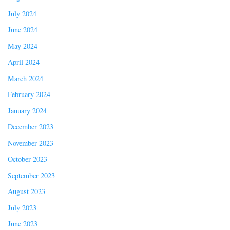
July 2024
June 2024
May 2024
April 2024
March 2024
February 2024
January 2024
December 2023
November 2023
October 2023
September 2023
August 2023
July 2023
June 2023