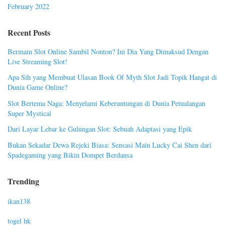
February 2022
Recent Posts
Bermain Slot Online Sambil Nonton? Ini Dia Yang Dimaksud Dengan
Live Streaming Slot!
Apa Sih yang Membuat Ulasan Book Of Myth Slot Jadi Topik Hangat di
Dunia Game Online?
Slot Bertema Naga: Menyelami Keberuntungan di Dunia Petualangan
Super Mystical
Dari Layar Lebar ke Gulungan Slot: Sebuah Adaptasi yang Epik
Bukan Sekadar Dewa Rejeki Biasa: Sensasi Main Lucky Cai Shen dari
Spadegaming yang Bikin Dompet Berdansa
Trending
ikan138
togel hk