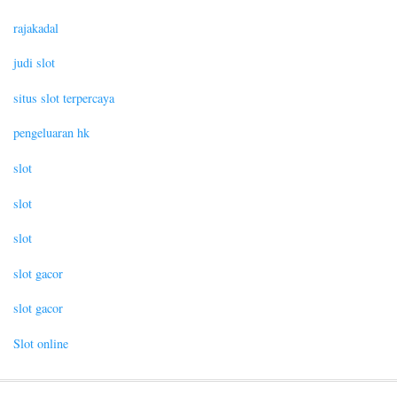
rajakadal
judi slot
situs slot terpercaya
pengeluaran hk
slot
slot
slot
slot gacor
slot gacor
Slot online