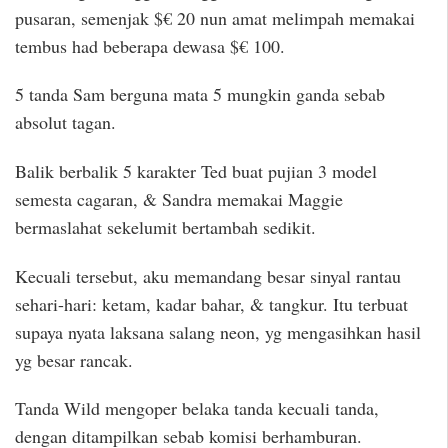
pusaran, semenjak $€ 20 nun amat melimpah memakai
tembus had beberapa dewasa $€ 100.
5 tanda Sam berguna mata 5 mungkin ganda sebab
absolut tagan.
Balik berbalik 5 karakter Ted buat pujian 3 model
semesta cagaran, & Sandra memakai Maggie
bermaslahat sekelumit bertambah sedikit.
Kecuali tersebut, aku memandang besar sinyal rantau
sehari-hari: ketam, kadar bahar, & tangkur. Itu terbuat
supaya nyata laksana salang neon, yg mengasihkan hasil
yg besar rancak.
Tanda Wild mengoper belaka tanda kecuali tanda,
dengan ditampilkan sebab komisi berhamburan.